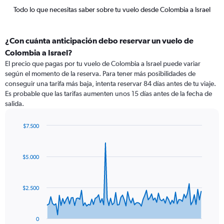
Todo lo que necesitas saber sobre tu vuelo desde Colombia a Israel
¿Con cuánta anticipación debo reservar un vuelo de
Colombia a Israel?
El precio que pagas por tu vuelo de Colombia a Israel puede variar
según el momento de la reserva. Para tener más posibilidades de
conseguir una tarifa más baja, intenta reservar 84 días antes de tu viaje.
Es probable que las tarifas aumenten unos 15 días antes de la fecha de
salida.
$7.500
Chart
Chart
graphic.
with
91
$5.000
data
points.
The
$2.500
chart
has
1
0