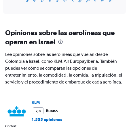
X
End
of
axis
interactive
displaying
chart
categories.
Range:
12
Opiniones sobre las aerolíneas que
categories.
The
operan en Israel
chart
has
Lee opiniones sobre las aerolíneas que vuelan desde
1
Y
Colombia a Israel, como KLM,Air EuropayIberia. También
axis
puedes ver cómo se comparan las opciones de
displaying
entretenimiento, la comodidad, la comida, la tripulación, el
values.
servicio y el procedimiento de embarque de cada aerolínea.
Range:
0
to
2400.
KLM
Bueno
7,8
1.555 opiniones
Confort