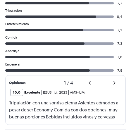
7,7
Tripulación
8,4
Entretenimiento
7,2
Comida
7,3
Abordaje
7,8
En general
7,8
1
/
4
Opiniones
10,0
Excelente
JESUS
,
jul. 2023
AMS
-
LIM
Tripulación con una sonrisa eterna Asientos cómodos a
pesar de ser Economy Comida con dos opciones, muy
buenas porciones Bebidas incluidos vinos y cervezas
vuelo muy tranquilo Información oportuna durante todo
el vuelo sobre el clima, turbulencias y vuelos de