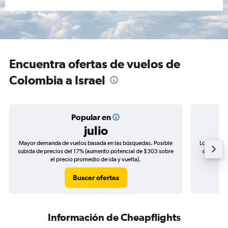
Encuentra ofertas de vuelos de
Colombia a Israel
Popular en
julio
Mayor demanda de vuelos basada en las búsquedas. Posible
Los precio
subida de precios del 17% (aumento potencial de $303 sobre
de precios
el precio promedio de ida y vuelta).
Buscar ofertas
Información de Cheapflights