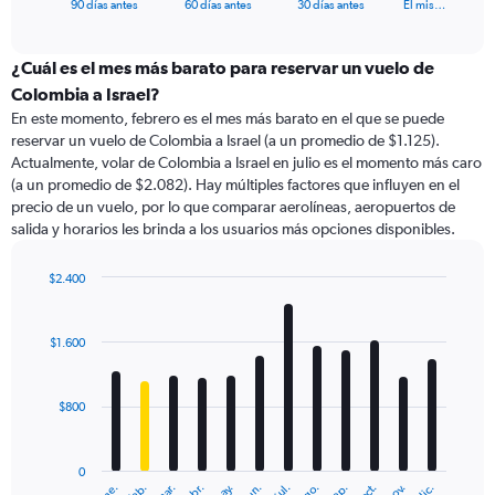
X
End
90 días antes
60 días antes
30 días antes
El mis…
of
axis
interactive
displaying
chart
categories.
¿Cuál es el mes más barato para reservar un vuelo de
Range:
Colombia a Israel?
91
En este momento, febrero es el mes más barato en el que se puede
categories.
reservar un vuelo de Colombia a Israel (a un promedio de $1.125).
The
Actualmente, volar de Colombia a Israel en julio es el momento más caro
chart
(a un promedio de $2.082). Hay múltiples factores que influyen en el
has
precio de un vuelo, por lo que comparar aerolíneas, aeropuertos de
1
salida y horarios les brinda a los usuarios más opciones disponibles.
Y
axis
displaying
$2.400
values.
Bar
Chart
Range:
graphic.
chart
with
0
$1.600
12
to
bars.
7500.
$800
The
chart
has
0
1
ene.
feb.
mar.
abr.
may.
jun.
jul.
ago.
sep.
oct.
nov.
dic.