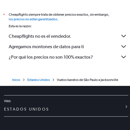
Cheapflights siempre trata de obtener precios exactos, sin embargo,
*
los precios no están garantizados
.
Esta es la razón:
Cheapflights no es el vendedor.
Agregamos montones de datos para ti
¿Por qué los precios no son 100% exactos?
Inicio
Estados Unidos
Vuelos baratos de São Paulo a Jacksonville
Web
ESTADOS UNIDOS