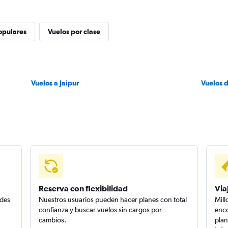
opulares
Vuelos por clase
Vuelos a Jaipur
Vuelos d
Reserva con flexibilidad
Via
edes
Nuestros usuarios pueden hacer planes con total
Mill
confianza y buscar vuelos sin cargos por
enco
cambios.
plan