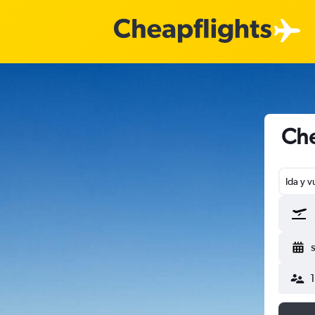
Che
Ida y v