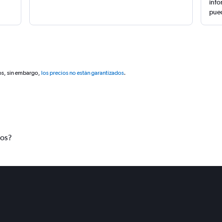
info
pued
os, sin embargo,
los precios no están garantizados
.
tos?