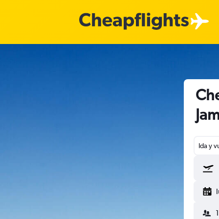
Che
Jam
Ida y v