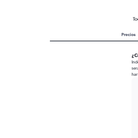
To
Precios
¿C
Ind
ser
har