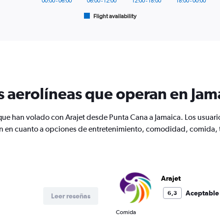
00:00 - 06:00
06:00 - 12:00
12:00 - 18:00
18:00 - 00:00
1
Flight availability
X
End
of
axis
interactive
displaying
chart
categories.
Range:
6
categories.
The
s aerolíneas que operan en Jam
chart
has
1
s que han volado con Arajet desde Punta Cana a Jamaica. Los usuar
Y
ben en cuanto a opciones de entretenimiento, comodidad, comida, t
axis
displaying
Number
of
flights.
Range:
Arajet
0
Aceptable
6,3
to
Leer reseñas
1.2.
Comida