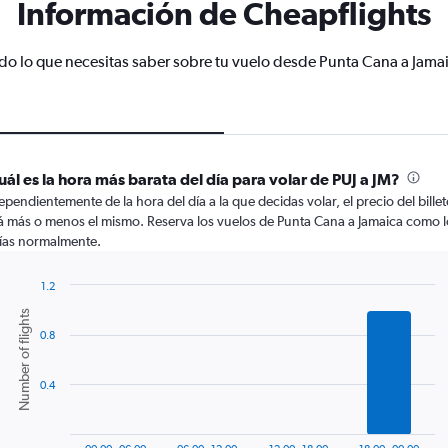
Información de Cheapflights
do lo que necesitas saber sobre tu vuelo desde Punta Cana a Jama
uál es la hora más barata del día para volar de PUJ a JM?
ependientemente de la hora del día a la que decidas volar, el precio del billet
á más o menos el mismo. Reserva los vuelos de Punta Cana a Jamaica como l
ías normalmente.
1.2
Bar
Chart
Number of flights
graphic.
chart
0.8
with
6
bars.
0.4
The
chart
has