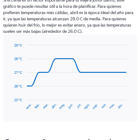
Si el clima es un factor importante para tu viaje a Johor Bahru, este
12
gráfico te puede resultar útil a la hora de planificar. Para quienes
categories.
prefieren temperaturas más cálidas, abril es la época ideal del año para
The
ir, ya que las temperaturas alcanzan 28.0 C de media. Para quienes
chart
quieren huir del frío, lo mejor es evitar enero, ya que las temperaturas
has
suelen ser más bajas (alrededor de 26.0 C).
1
Y
axis
29 °C
Line
displaying
Chart
graphic.
chart
values.
28 °C
with
Range:
14
0
data
27 °C
to
points.
300.
26 °C
The
chart
has
25 °C
ene.
feb.
mar.
abr.
may.
jun.
jul.
ago.
sep.
oct.
nov.
dic.
1
End
of
X
interactive
axis
chart
displaying
categories.
Range: