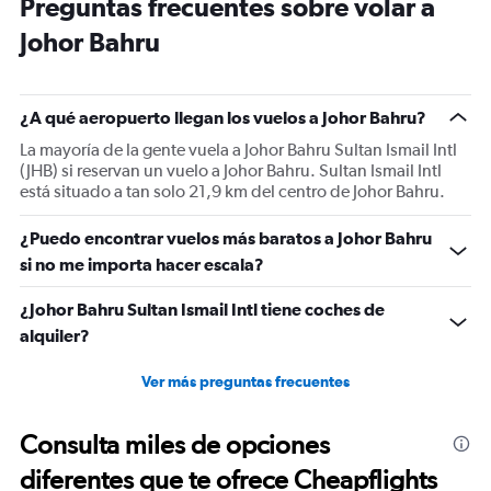
Preguntas frecuentes sobre volar a
14
categories.
Johor Bahru
The
chart
has
1
¿A qué aeropuerto llegan los vuelos a Johor Bahru?
Y
La mayoría de la gente vuela a Johor Bahru Sultan Ismail Intl
axis
(JHB) si reservan un vuelo a Johor Bahru. Sultan Ismail Intl
displaying
está situado a tan solo 21,9 km del centro de Johor Bahru.
values.
Range:
25
¿Puedo encontrar vuelos más baratos a Johor Bahru
to
si no me importa hacer escala?
29.
¿Johor Bahru Sultan Ismail Intl tiene coches de
alquiler?
Ver más preguntas frecuentes
Consulta miles de opciones
diferentes que te ofrece Cheapflights