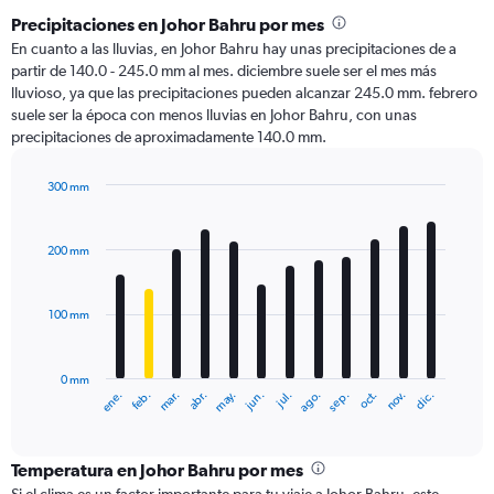
Precipitaciones en Johor Bahru por mes
En cuanto a las lluvias, en Johor Bahru hay unas precipitaciones de a
partir de 140.0 - 245.0 mm al mes. diciembre suele ser el mes más
lluvioso, ya que las precipitaciones pueden alcanzar 245.0 mm. febrero
suele ser la época con menos lluvias en Johor Bahru, con unas
precipitaciones de aproximadamente 140.0 mm.
300 mm
Bar
Chart
graphic.
chart
with
200 mm
12
bars.
100 mm
The
chart
has
0 mm
1
ene.
abr.
jul.
oct.
mar.
jun.
sep.
dic.
feb.
may.
ago.
nov.
X
End
of
axis
interactive
displaying
chart
categories.
Temperatura en Johor Bahru por mes
Range: