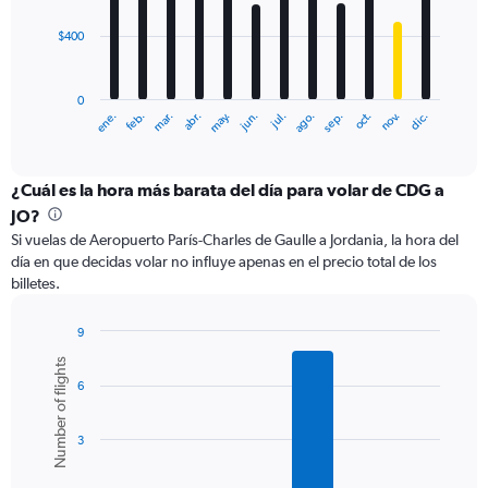
$400
The
chart
has
0
1
ene.
feb.
mar.
abr.
may.
jun.
jul.
ago.
sep.
oct.
nov.
dic.
X
End
of
axis
interactive
displaying
chart
categories.
¿Cuál es la hora más barata del día para volar de CDG a
Range:
JO?
12
Si vuelas de Aeropuerto París-Charles de Gaulle a Jordania, la hora del
categories.
día en que decidas volar no influye apenas en el precio total de los
The
billetes.
chart
has
1
9
Y
Bar
Chart
Number of flights
graphic.
chart
axis
6
with
displaying
6
values.
bars.
Range:
3
0
The
to
chart