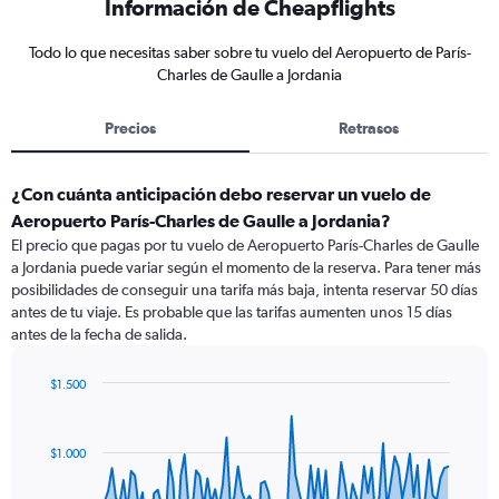
Información de Cheapflights
Todo lo que necesitas saber sobre tu vuelo del Aeropuerto de París-
Charles de Gaulle a Jordania
Precios
Retrasos
¿Con cuánta anticipación debo reservar un vuelo de
Aeropuerto París-Charles de Gaulle a Jordania?
El precio que pagas por tu vuelo de Aeropuerto París-Charles de Gaulle
a Jordania puede variar según el momento de la reserva. Para tener más
posibilidades de conseguir una tarifa más baja, intenta reservar 50 días
antes de tu viaje. Es probable que las tarifas aumenten unos 15 días
antes de la fecha de salida.
$1.500
Chart
Chart
graphic.
with
91
$1.000
data
points.