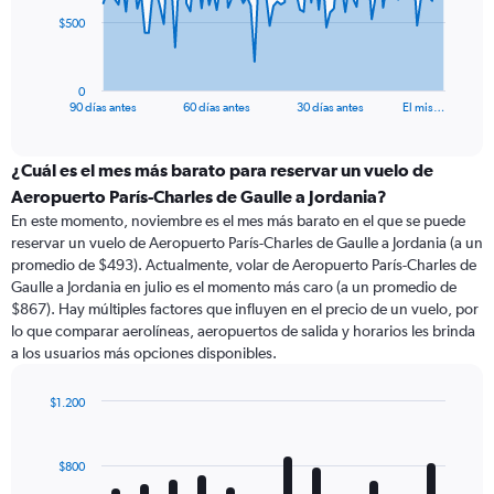
The
$500
chart
has
1
0
X
End
90 días antes
60 días antes
30 días antes
El mis…
of
axis
interactive
displaying
chart
categories.
¿Cuál es el mes más barato para reservar un vuelo de
Range:
Aeropuerto París-Charles de Gaulle a Jordania?
91
En este momento, noviembre es el mes más barato en el que se puede
categories.
reservar un vuelo de Aeropuerto París-Charles de Gaulle a Jordania (a un
The
promedio de $493). Actualmente, volar de Aeropuerto París-Charles de
chart
Gaulle a Jordania en julio es el momento más caro (a un promedio de
has
$867). Hay múltiples factores que influyen en el precio de un vuelo, por
1
lo que comparar aerolíneas, aeropuertos de salida y horarios les brinda
Y
a los usuarios más opciones disponibles.
axis
displaying
values.
$1.200
Range:
Bar
Chart
0
graphic.
chart
with
to
$800
12
1500.
bars.