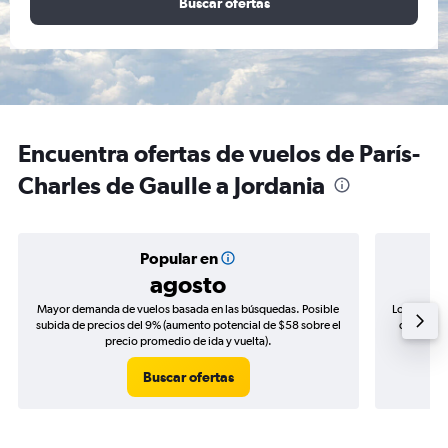
Buscar ofertas
Encuentra ofertas de vuelos de París-
Charles de Gaulle a Jordania
Popular en
agosto
Mayor demanda de vuelos basada en las búsquedas. Posible
Los precio
subida de precios del 9% (aumento potencial de $58 sobre el
de precio
precio promedio de ida y vuelta).
Buscar ofertas