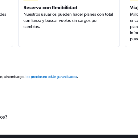
Reserva con flexibilidad
Via
edes
Nuestros usuarios pueden hacer planes con total
Mill
confianza y buscar vuelos sin cargos por
enco
cambios.
plan
info
pued
os, sin embargo,
los precios no están garantizados
.
tos?