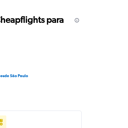
Cheapflights para
desde São Paulo