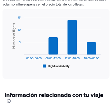
categories.
volar no influye apenas en el precio total de los billetes.
The
chart
has
15
1
Bar
Chart
Number of flights
Y
graphic.
chart
axis
10
with
6
displaying
bars.
values.
5
Range:
The
0
chart
to
has
750.
00:00 - 06:00
06:00 - 12:00
12:00 - 18:00
18:00 - 00:00
1
Flight availability
X
End
of
axis
interactive
displaying
chart
categories.
Range:
6
Información relacionada con tu viaje
categories.
The
chart
has