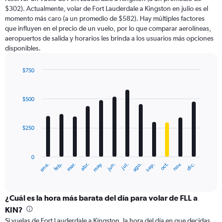
The
$302). Actualmente, volar de Fort Lauderdale a Kingston en julio es el
chart
momento más caro (a un promedio de $582). Hay múltiples factores
has
que influyen en el precio de un vuelo, por lo que comparar aerolíneas,
1
aeropuertos de salida y horarios les brinda a los usuarios más opciones
Y
disponibles.
axis
displaying
values.
$750
Range:
Bar
Chart
0
graphic.
chart
with
to
$500
12
750.
bars.
$250
The
chart
has
0
1
ene.
abr.
jul.
oct.
mar.
jun.
sep.
dic.
feb.
may.
ago.
nov.
X
End
of
axis
interactive
displaying
chart
categories.
¿Cuál es la hora más barata del día para volar de FLL a
Range:
KIN?
12
Si vuelas de Fort Lauderdale a Kingston, la hora del día en que decidas