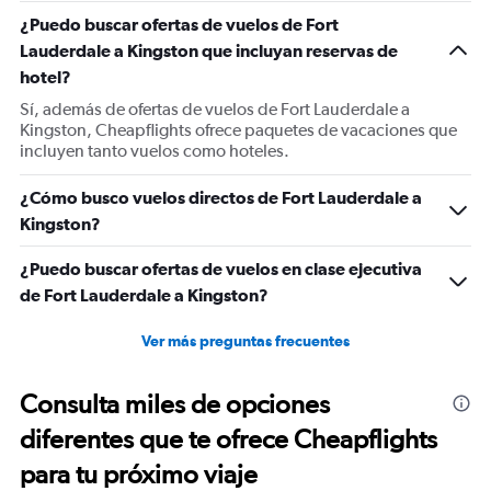
1
¿Puedo buscar ofertas de vuelos de Fort
Y
Lauderdale a Kingston que incluyan reservas de
axis
displaying
hotel?
Number
Sí, además de ofertas de vuelos de Fort Lauderdale a
of
Kingston, Cheapflights ofrece paquetes de vacaciones que
flights.
incluyen tanto vuelos como hoteles.
Range:
0
¿Cómo busco vuelos directos de Fort Lauderdale a
to
15.
Kingston?
¿Puedo buscar ofertas de vuelos en clase ejecutiva
de Fort Lauderdale a Kingston?
Ver más preguntas frecuentes
Consulta miles de opciones
diferentes que te ofrece Cheapflights
para tu próximo viaje