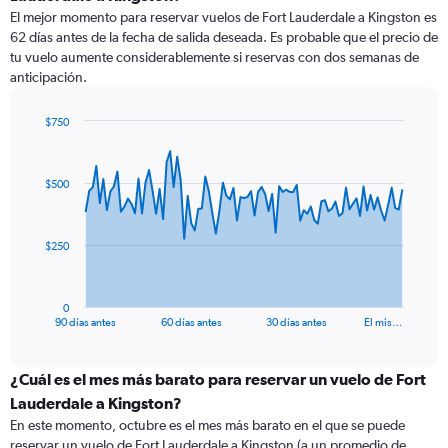
El mejor momento para reservar vuelos de Fort Lauderdale a Kingston es
62 días antes de la fecha de salida deseada. Es probable que el precio de
tu vuelo aumente considerablemente si reservas con dos semanas de
anticipación.
$750
Chart
Chart
graphic.
with
91
$500
data
points.
The
$250
chart
has
1
0
X
End
90 días antes
60 días antes
30 días antes
El mis…
of
axis
interactive
displaying
chart
categories.
¿Cuál es el mes más barato para reservar un vuelo de Fort
Range:
Lauderdale a Kingston?
91
En este momento, octubre es el mes más barato en el que se puede
categories.
reservar un vuelo de Fort Lauderdale a Kingston (a un promedio de