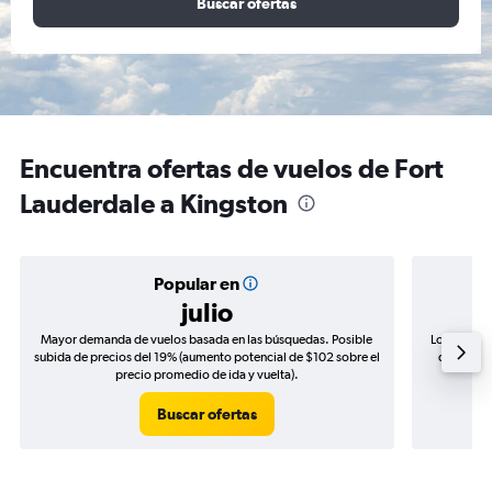
Buscar ofertas
Encuentra ofertas de vuelos de Fort
Lauderdale a Kingston
Popular en
julio
Mayor demanda de vuelos basada en las búsquedas. Posible
Los precio
subida de precios del 19% (aumento potencial de $102 sobre el
de precio
precio promedio de ida y vuelta).
Buscar ofertas