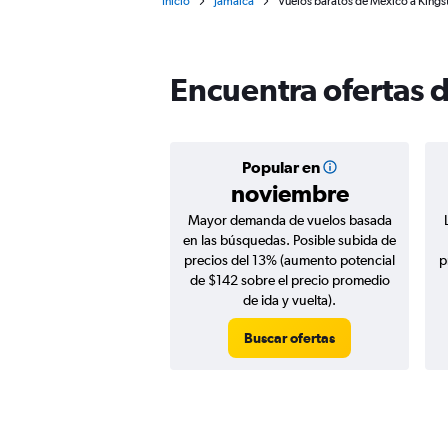
Inicio
Jamaica
Vuelos baratos de México a King
Encuentra ofertas 
Popular en
noviembre
Mayor demanda de vuelos basada
en las búsquedas. Posible subida de
precios del 13% (aumento potencial
p
de $142 sobre el precio promedio
de ida y vuelta).
Buscar ofertas