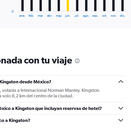
has
1
0
X
End
ene.
feb.
mar.
abr.
may.
jun.
jul.
ago.
sep.
oct.
nov.
dic.
of
axis
interactive
displaying
chart
categories.
Range:
12
categories.
The
nada con tu viaje
chart
has
1
Y
a Kingston desde México?
axis
displaying
, volarás a Internacional Norman Manley. Kingston
values.
 solo 8,2 km del centro de la ciudad.
Range:
0
xico a Kingston que incluyan reservas de hotel?
to
1200.
co a Kingston?