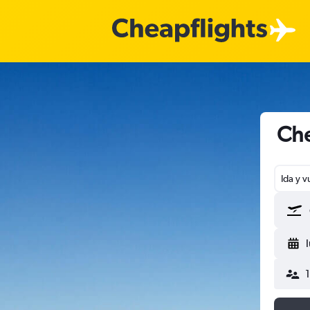
Che
Ida y v