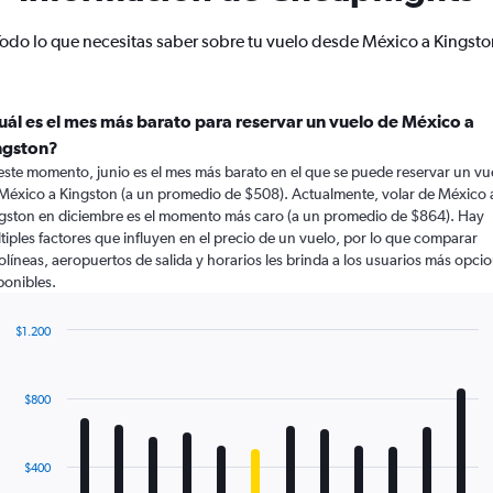
odo lo que necesitas saber sobre tu vuelo desde México a Kingsto
uál es el mes más barato para reservar un vuelo de México a
ngston?
este momento, junio es el mes más barato en el que se puede reservar un vu
México a Kingston (a un promedio de $508). Actualmente, volar de México 
gston en diciembre es el momento más caro (a un promedio de $864). Hay
tiples factores que influyen en el precio de un vuelo, por lo que comparar
olíneas, aeropuertos de salida y horarios les brinda a los usuarios más opci
ponibles.
$1.200
Bar
Chart
graphic.
chart
with
$800
12
bars.
The
$400
chart