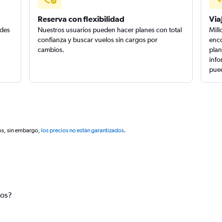
Reserva con flexibilidad
Via
edes
Nuestros usuarios pueden hacer planes con total
Mill
confianza y buscar vuelos sin cargos por
enco
cambios.
plan
info
pued
os, sin embargo,
los precios no están garantizados
.
tos?