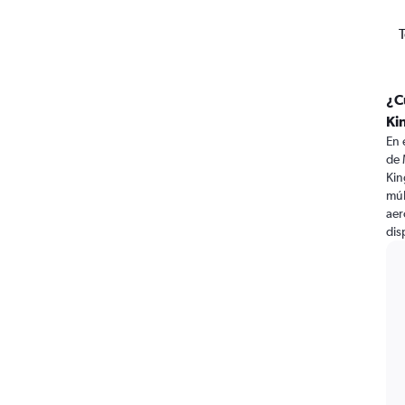
T
¿C
Ki
En 
de 
Kin
múl
aer
dis