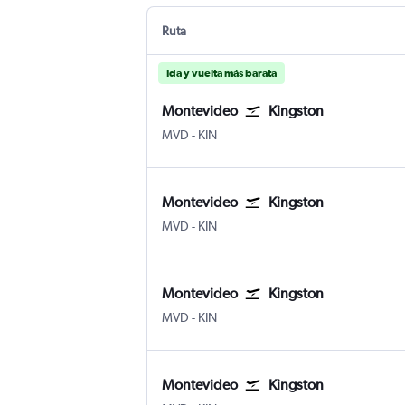
Ruta
Ida y vuelta más barata
Montevideo
Kingston
Montevideo Internacional de Carrasco
Kingston Internacional Norman M
MVD
-
KIN
Montevideo
Kingston
Montevideo Internacional de Carrasco
Kingston Internacional Norman M
MVD
-
KIN
Montevideo
Kingston
Montevideo Internacional de Carrasco
Kingston Internacional Norman M
MVD
-
KIN
Montevideo
Kingston