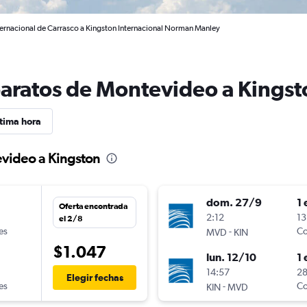
ernacional de Carrasco a Kingston Internacional Norman Manley
baratos de Montevideo a Kingst
tima hora
evideo a Kingston
dom. 27/9
1 
Oferta encontrada
2:12
13
el 2/8
es
-
Co
MVD
KIN
$1.047
lun. 12/10
1 
n
14:57
28
Elegir fechas
es
-
Co
KIN
MVD