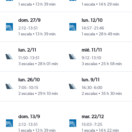
anley
1 escala
13 h 39 min
1 escala
14 h 29 min
dom. 27/9
lun. 12/10
2:12
-
13:51
14:57
-
21:46
anley
1 escala
13 h 39 min
1 escala
28 h 49 min
lun. 2/11
mié. 11/11
11:50
-
13:51
9:12
-
13:10
anley
3 escalas
28 h 01 min
3 escalas
25 h 58 min
lun. 26/10
lun. 9/11
7:05
-
10:15
16:30
-
6:00
anley
2 escalas
29 h 10 min
2 escalas
35 h 30 min
dom. 13/9
mar. 22/12
2:12
-
13:51
15:03
-
7:25
anley
1 escala
13 h 39 min
1 escala
14 h 22 min