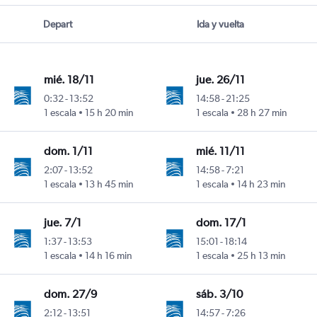
Depart
Ida y vuelta
mié. 18/11
jue. 26/11
0:32
-
13:52
14:58
-
21:25
anley
1 escala
15 h 20 min
1 escala
28 h 27 min
dom. 1/11
mié. 11/11
2:07
-
13:52
14:58
-
7:21
anley
1 escala
13 h 45 min
1 escala
14 h 23 min
jue. 7/1
dom. 17/1
1:37
-
13:53
15:01
-
18:14
anley
1 escala
14 h 16 min
1 escala
25 h 13 min
dom. 27/9
sáb. 3/10
2:12
-
13:51
14:57
-
7:26