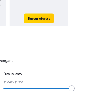
o
Buscar ofertas
nvengan.
Presupuesto
$1.047 - $1.710