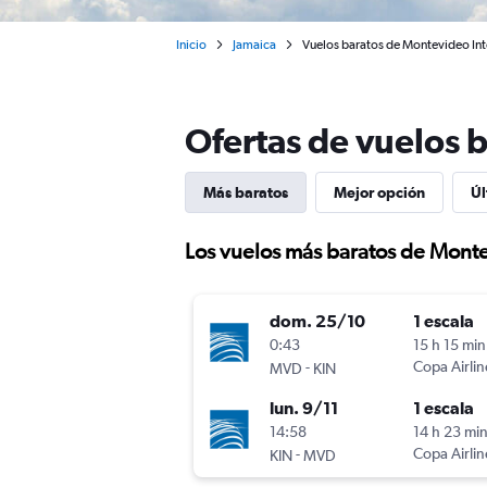
Inicio
Jamaica
Vuelos baratos de Montevideo Int
Ofertas de vuelos 
Más baratos
Mejor opción
Úl
Los vuelos más baratos de Mont
dom. 25/10
1 escala
0:43
15 h 15 min
-
Copa Airlin
MVD
KIN
lun. 9/11
1 escala
14:58
14 h 23 mi
-
Copa Airlin
KIN
MVD