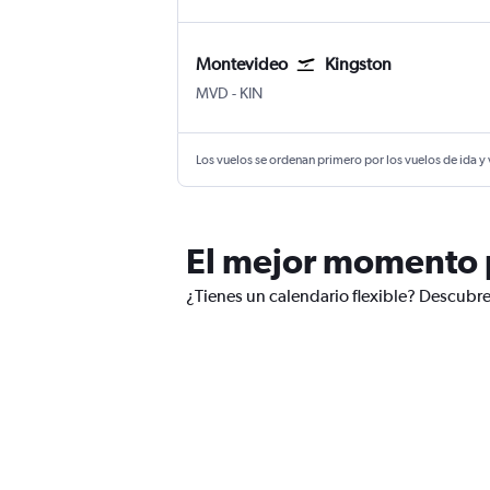
Montevideo
Kingston
Montevideo Internacional de Carrasco
Kingston Internacional Norman M
MVD
-
KIN
Los vuelos se ordenan primero por los vuelos de ida y
El mejor momento p
¿Tienes un calendario flexible? Descubre