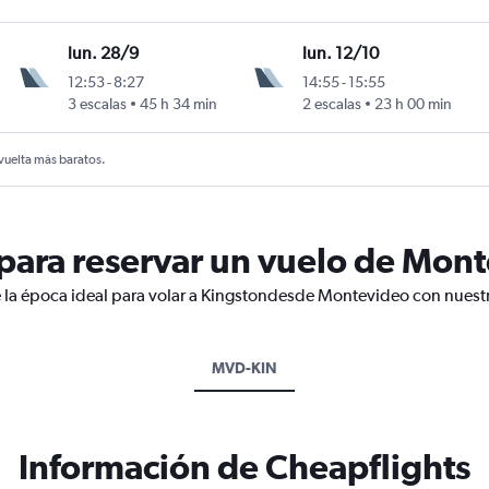
lun. 28/9
lun. 12/10
12:53
-
8:27
14:55
-
15:55
anley
3 escalas
45 h 34 min
2 escalas
23 h 00 min
 vuelta más baratos.
ara reservar un vuelo de Mont
 la época ideal para volar a Kingstondesde Montevideo con nuestr
MVD-KIN
Información de Cheapflights