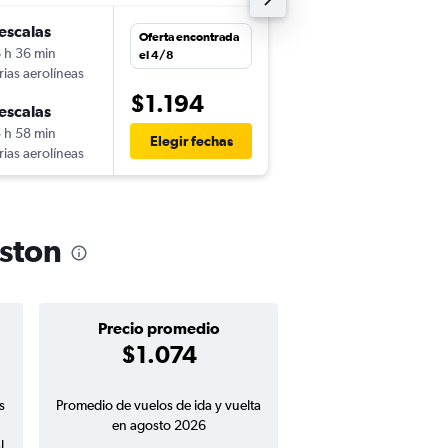
escalas
vie. 4/9
Oferta encontrada
 h 36 min
2:12
el 4/8
rias aerolíneas
-
MVD
KIN
$1.194
escalas
sáb. 12/9
 h 58 min
14:57
Elegir fechas
rias aerolíneas
-
KIN
MVD
gston
Precio promedio
$1.074
s
Promedio de vuelos de ida y vuelta
en agosto 2026
l