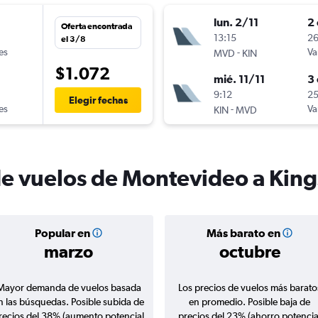
lun. 2/11
2 
Oferta encontrada
n
13:15
26
el 3/8
es
-
Va
MVD
KIN
$1.072
mié. 11/11
3 
n
9:12
25
Elegir fechas
es
-
Va
KIN
MVD
de vuelos de Montevideo a Kin
Popular en
Más barato en
marzo
octubre
Mayor demanda de vuelos basada
Los precios de vuelos más barato
n las búsquedas. Posible subida de
en promedio. Posible baja de
recios del 38% (aumento potencial
precios del 23% (ahorro potencia