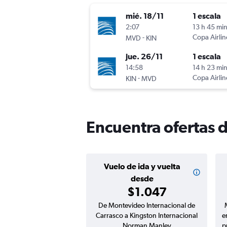
mié. 18/11
1 escala
2:07
13 h 45 mi
-
Copa Airlin
MVD
KIN
jue. 26/11
1 escala
14:58
14 h 23 mi
-
Copa Airlin
KIN
MVD
Encuentra ofertas 
Vuelo de ida y vuelta
desde
$1.047
De Montevideo Internacional de
Carrasco a Kingston Internacional
e
Norman Manley
p