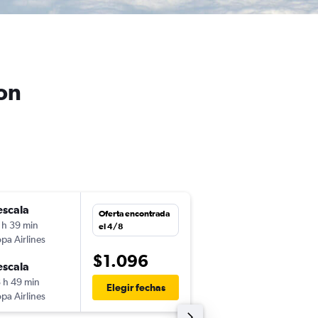
on
escala
lun. 26/10
Oferta encontrada
 h 39 min
11:50
el 4/8
pa Airlines
-
MVD
KIN
$1.096
escala
lun. 9/11
 h 49 min
14:00
Elegir fechas
pa Airlines
-
KIN
MVD