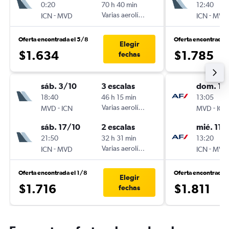
0:20
70 h 40 min
12:40
-
Varias aerolíneas
-
ICN
MVD
ICN
MVD
Oferta encontrada el 5/8
Oferta encontrada 
Elegir
$1.634
$1.785
fechas
sáb. 3/10
3 escalas
dom. 18
18:40
46 h 15 min
13:05
-
Varias aerolíneas
-
MVD
ICN
MVD
ICN
sáb. 17/10
2 escalas
mié. 11/
21:50
32 h 31 min
13:20
-
Varias aerolíneas
-
ICN
MVD
ICN
MVD
Oferta encontrada el 1/8
Oferta encontrada 
Elegir
$1.716
$1.811
fechas