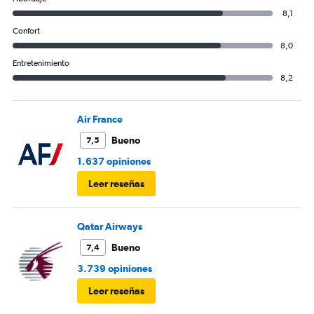
8,1
Confort
8,0
Entretenimiento
8,2
Air France
Bueno
7,5
1.637 opiniones
Leer reseñas
Qatar Airways
Bueno
7,4
3.739 opiniones
Leer reseñas