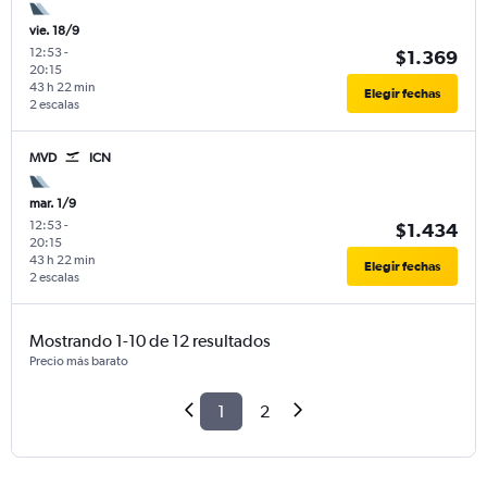
vie. 18/9
12:53
-
$1.369
20:15
43 h 22 min
Elegir fechas
2 escalas
MVD
ICN
mar. 1/9
12:53
-
$1.434
20:15
43 h 22 min
Elegir fechas
2 escalas
Mostrando 1-10 de 12 resultados
Precio más barato
1
2