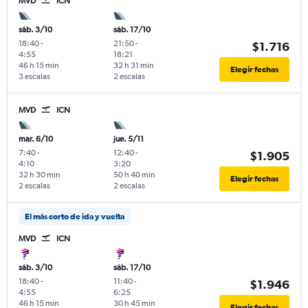
MVD
ICN
sáb. 3/10
sáb. 17/10
18:40
-
21:50
-
$1.716
4:55
18:21
46 h 15 min
32 h 31 min
Elegir fechas
3 escalas
2 escalas
MVD
ICN
mar. 6/10
jue. 5/11
7:40
-
12:40
-
$1.905
4:10
3:20
32 h 30 min
50 h 40 min
Elegir fechas
2 escalas
2 escalas
El más corto de ida y vuelta
MVD
ICN
sáb. 3/10
sáb. 17/10
18:40
-
11:40
-
$1.946
4:55
6:25
46 h 15 min
30 h 45 min
Elegir fechas