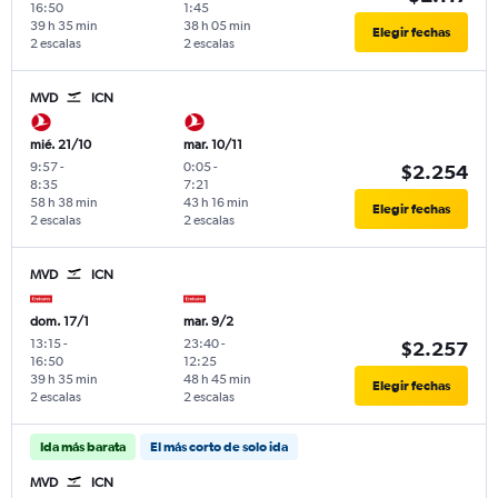
16:50
1:45
39 h 35 min
38 h 05 min
Elegir fechas
2 escalas
2 escalas
MVD
ICN
mié. 21/10
mar. 10/11
9:57
-
0:05
-
$2.254
8:35
7:21
58 h 38 min
43 h 16 min
Elegir fechas
2 escalas
2 escalas
MVD
ICN
dom. 17/1
mar. 9/2
13:15
-
23:40
-
$2.257
16:50
12:25
39 h 35 min
48 h 45 min
Elegir fechas
2 escalas
2 escalas
Ida más barata
El más corto de solo ida
MVD
ICN