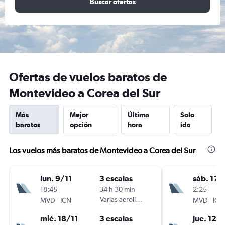
Buscar ofertas
Ofertas de vuelos baratos de
Montevideo a Corea del Sur
Más
Mejor
Última
Solo
baratos
opción
hora
ida
Los vuelos más baratos de Montevideo a Corea del Sur
lun. 9/11
3 escalas
sáb. 17/
18:45
34 h 30 min
2:25
-
Varias aerolíneas
-
MVD
ICN
MVD
ICN
mié. 18/11
3 escalas
jue. 12/1