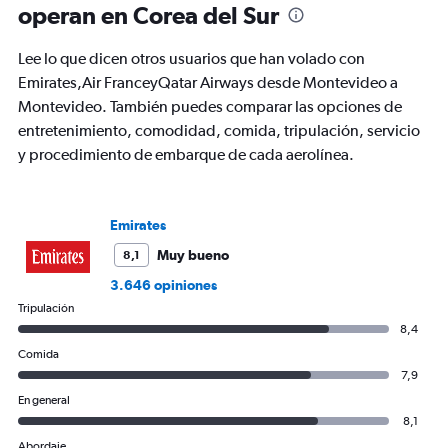
operan en Corea del Sur
categories.
The
chart
Lee lo que dicen otros usuarios que han volado con
has
Emirates,Air FranceyQatar Airways desde Montevideo a
1
Montevideo. También puedes comparar las opciones de
Y
axis
entretenimiento, comodidad, comida, tripulación, servicio
displaying
y procedimiento de embarque de cada aerolínea.
values.
Range:
0
to
Emirates
3000.
Muy bueno
8,1
3.646 opiniones
Tripulación
8,4
Comida
7,9
En general
8,1
Abordaje