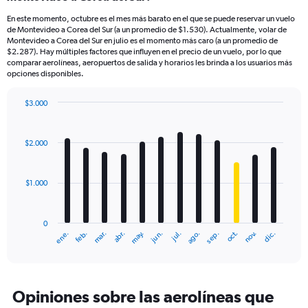
En este momento, octubre es el mes más barato en el que se puede reservar un vuelo
de Montevideo a Corea del Sur (a un promedio de $1.530). Actualmente, volar de
Montevideo a Corea del Sur en julio es el momento más caro (a un promedio de
$2.287). Hay múltiples factores que influyen en el precio de un vuelo, por lo que
comparar aerolíneas, aeropuertos de salida y horarios les brinda a los usuarios más
opciones disponibles.
$3.000
Bar
Chart
graphic.
chart
with
$2.000
12
bars.
$1.000
The
chart
has
0
1
mar.
jun.
sep.
dic.
ene.
abr.
jul.
oct.
feb.
may.
ago.
nov.
X
End
of
axis
interactive
displaying
chart
categories.
Range:
Opiniones sobre las aerolíneas que
12