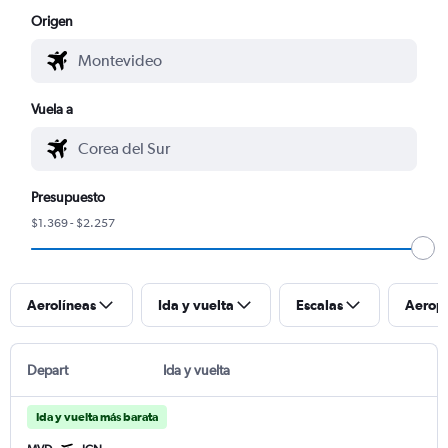
Origen
Vuela a
Presupuesto
$1.369 - $2.257
Aerolíneas
Ida y vuelta
Escalas
Aerop
Depart
Ida y vuelta
Ida y vuelta más barata