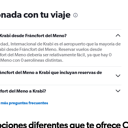
categories.
The
nada con tu viaje
chart
has
1
Y
 Krabi desde Fráncfort del Meno?
axis
displaying
udad, Internacional de Krabi es el aeropuerto que la mayoría de
values.
Krabi desde Fráncfort del Meno. Reservar vuelos desde
Range:
ort del Meno debería ser relativamente fácil, ya que hay 0
0
 Meno con 0 aerolíneas distintas.
to
1500.
áncfort del Meno a Krabi que incluyan reservas de
fort del Meno a Krabi?
 más preguntas frecuentes
ciones diferentes que te ofrece 