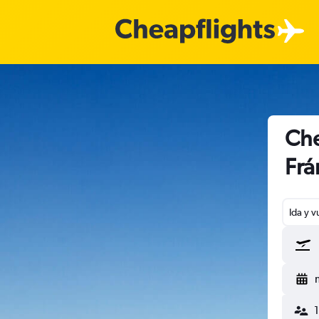
Che
Frá
Ida y v