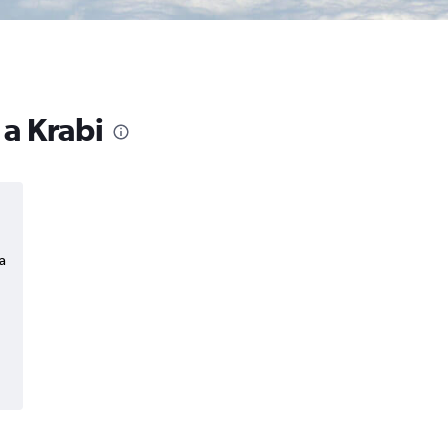
 a Krabi
a