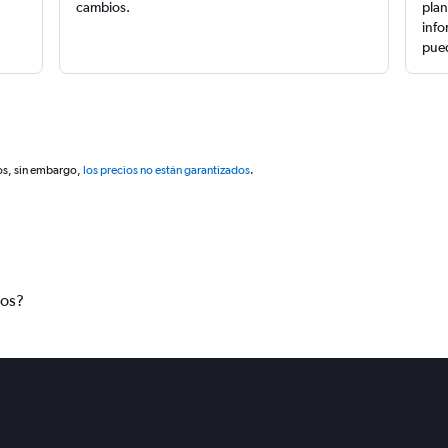
cambios.
plan
info
pued
os, sin embargo,
los precios no están garantizados
.
tos?