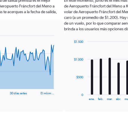
 de salida prevista es el mejor
En este momento, junio es el mes más
Aeropuerto Fráncfort del Meno a
de Aeropuerto Fráncfort del Meno a K
 te acerques a la fecha de salida,
volar de Aeropuerto Fráncfort del Me
caro (a un promedio de $1.200). Hay m
de un vuelo, por lo que comparar aero
brinda a los usuarios más opciones di
$1.500
Bar
Chart
graphic.
chart
with
$1.000
12
bars.
The
$500
chart
has
1
30 días antes
El mism…
0
X
End
ene.
feb.
mar.
abr.
ma
of
axis
interactive
displaying
chart
categories.
Range:
12