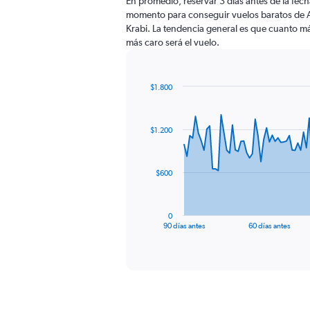
En promedio, reservar 3 días antes de la fecha
momento para conseguir vuelos baratos de 
Krabi. La tendencia general es que cuanto más
más caro será el vuelo.
$1.800
Chart
Chart
graphic.
with
91
$1.200
data
points.
The
$600
chart
has
1
0
X
End
90 días antes
60 días antes
of
axis
interactive
displaying
chart
categories.
Range:
91
categories.