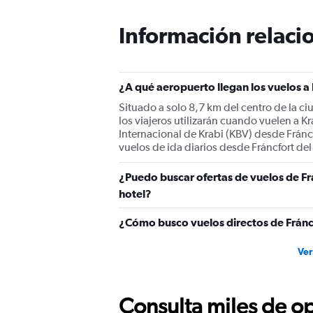
The
chart
Información relacio
has
1
Y
axis
displaying
¿A qué aeropuerto llegan los vuelos a
values.
Situado a solo 8,7 km del centro de la ci
Range:
los viajeros utilizarán cuando vuelen a 
0
Internacional de Krabi (KBV) desde Fráncf
to
vuelos de ida diarios desde Fráncfort del
1800.
¿Puedo buscar ofertas de vuelos de Fr
hotel?
¿Cómo busco vuelos directos de Fránc
Ver
Consulta miles de op