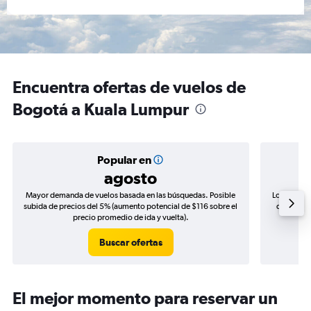
Encuentra ofertas de vuelos de
Bogotá a Kuala Lumpur
Popular en
agosto
Mayor demanda de vuelos basada en las búsquedas. Posible
Los precio
subida de precios del 5% (aumento potencial de $116 sobre el
de precios
precio promedio de ida y vuelta).
Buscar ofertas
El mejor momento para reservar un