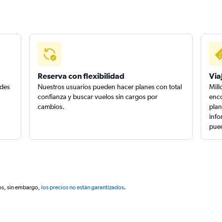
Reserva con flexibilidad
Via
edes
Nuestros usuarios pueden hacer planes con total
Mill
confianza y buscar vuelos sin cargos por
enco
cambios.
plan
info
pued
os, sin embargo,
los precios no están garantizados
.