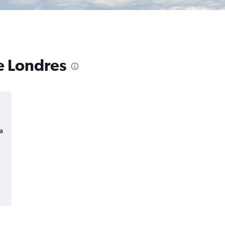
e Londres
a