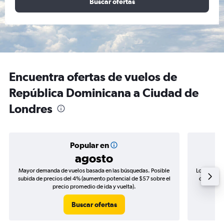
Buscar ofertas
Encuentra ofertas de vuelos de
República Dominicana a Ciudad de
Londres
Popular en
agosto
Mayor demanda de vuelos basada en las búsquedas. Posible
Los precio
subida de precios del 4% (aumento potencial de $57 sobre el
de precios
precio promedio de ida y vuelta).
Buscar ofertas