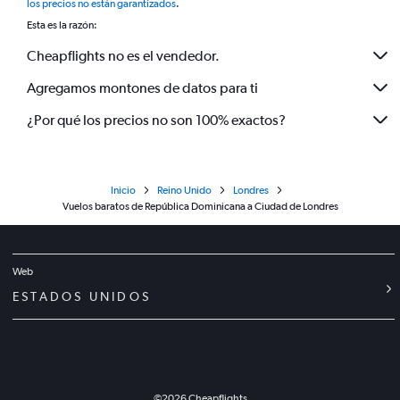
los precios no están garantizados
.
Esta es la razón:
Cheapflights no es el vendedor.
Agregamos montones de datos para ti
¿Por qué los precios no son 100% exactos?
Inicio
Reino Unido
Londres
Vuelos baratos de República Dominicana a Ciudad de Londres
Web
ESTADOS UNIDOS
©
2026
Cheapflights