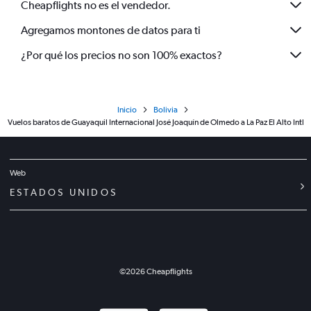
Cheapflights no es el vendedor.
Agregamos montones de datos para ti
¿Por qué los precios no son 100% exactos?
Inicio
Bolivia
Vuelos baratos de Guayaquil Internacional José Joaquín de Olmedo a La Paz El Alto Intl
Web
ESTADOS UNIDOS
©
2026
Cheapflights