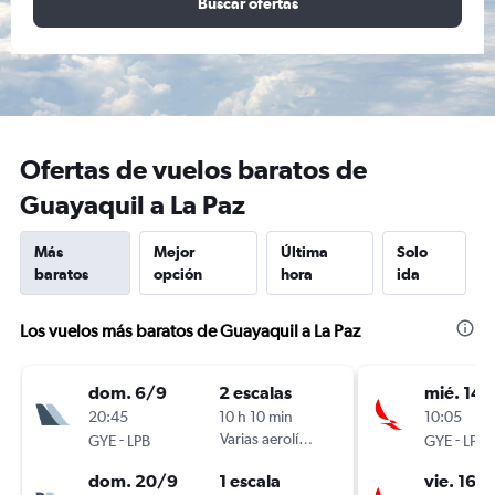
Buscar ofertas
Ofertas de vuelos baratos de
Guayaquil a La Paz
Más
Mejor
Última
Solo
baratos
opción
hora
ida
Los vuelos más baratos de Guayaquil a La Paz
dom. 6/9
2 escalas
mié. 14/
20:45
10 h 10 min
10:05
-
Varias aerolíneas
-
GYE
LPB
GYE
LPB
dom. 20/9
1 escala
vie. 16/