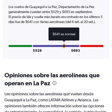
has
Los vuelos de Guayaquil a La Paz, Departamento de La Paz
1
generalmente cuestan entre $529 y $693 en septiembre.
Y
axis
El precio de ida y vuelta más barato encontrado en los últimos 5
displaying
días fue de $641 con Varias aerolíneas (del 6 set. al 20 set.).
values.
Range:
$641 es normal
0
to
900.
$529
$693
Opiniones sobre las aerolíneas que
operan en La Paz
Lee opiniones sobre las aerolíneas que vuelan desde
Guayaquil a La Paz, como LATAM Airlines y Avianca. Las
opiniones también ofrecen información sobre las opciones
de entretenimiento, la comodidad, la comida, la tripulación,