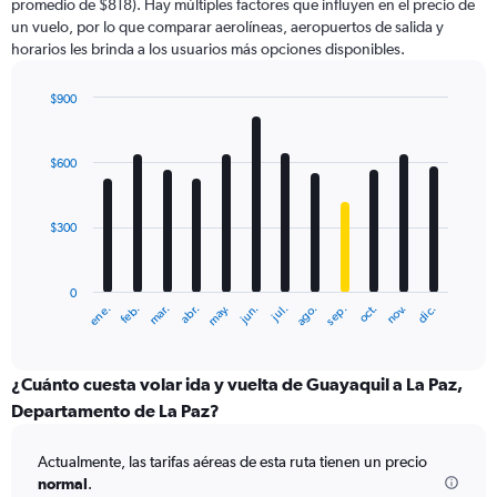
promedio de $818). Hay múltiples factores que influyen en el precio de
1
un vuelo, por lo que comparar aerolíneas, aeropuertos de salida y
Y
horarios les brinda a los usuarios más opciones disponibles.
axis
displaying
values.
$900
Range:
Bar
Chart
0
graphic.
chart
with
to
$600
12
1200.
bars.
$300
The
chart
has
0
1
ene.
abr.
jul.
oct.
mar.
jun.
sep.
dic.
feb.
may.
ago.
nov.
X
End
of
axis
interactive
displaying
chart
categories.
¿Cuánto cuesta volar ida y vuelta de Guayaquil a La Paz,
Range:
Departamento de La Paz?
12
categories.
Actualmente, las tarifas aéreas de esta ruta tienen un precio
The
normal
.
chart