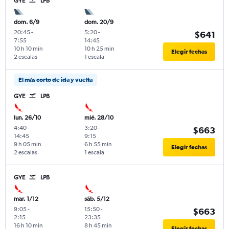
GYE
LPB
dom. 6/9
dom. 20/9
20:45
-
5:20
-
$641
7:55
14:45
10 h 10 min
10 h 25 min
Elegir fechas
2 escalas
1 escala
El más corto de ida y vuelta
GYE
LPB
lun. 26/10
mié. 28/10
4:40
-
3:20
-
$663
14:45
9:15
9 h 05 min
6 h 55 min
Elegir fechas
2 escalas
1 escala
GYE
LPB
mar. 1/12
sáb. 5/12
9:05
-
15:50
-
$663
2:15
23:35
16 h 10 min
8 h 45 min
Elegir fechas