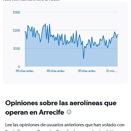
$300
Chart
Chart
graphic.
with
91
$200
data
points.
The
$100
chart
has
1
0
X
End
90 días antes
60 días antes
30 días antes
El mis…
of
axis
interactive
displaying
chart
categories.
Range:
91
Opiniones sobre las aerolíneas que
categories.
The
operan en Arrecife
chart
has
Lee las opiniones de usuarios anteriores que han volado con
1