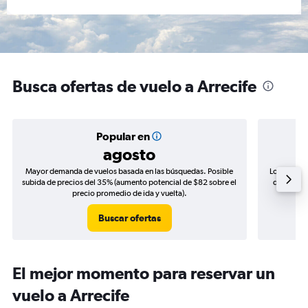
Busca ofertas de vuelo a Arrecife
Popular en
agosto
Mayor demanda de vuelos basada en las búsquedas. Posible
Los precio
subida de precios del 35% (aumento potencial de $82 sobre el
de precios
precio promedio de ida y vuelta).
Buscar ofertas
El mejor momento para reservar un
vuelo a Arrecife