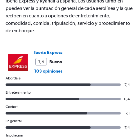
Y
Iberia Express y Ryanair a España. Los usuarios también
axis
pueden ver la puntuación general de cada aerolínea y la que
displaying
reciben en cuanto a opciones de entretenimiento,
values.
comodidad, comida, tripulación, servicio y procedimiento
Range:
0
de embarque.
to
300.
Iberia Express
Bueno
7,4
103 opiniones
Abordaje
7,4
Entretenimiento
6,4
Confort
7,1
En general
7,4
Tripulación