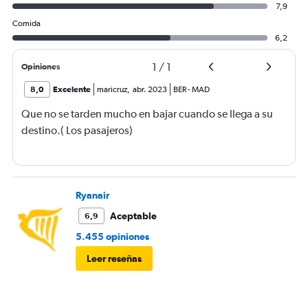
7,9
Comida
6,2
1
/
1
Opiniones
8,0
Excelente
maricruz
,
abr. 2023
BER
-
MAD
Que no se tarden mucho en bajar cuando se llega a su
destino.( Los pasajeros)
Ryanair
Aceptable
6,9
5.455 opiniones
Leer reseñas