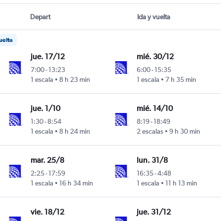
Depart
Ida y vuelta
uelta
jue. 17/12
mié. 30/12
7:00
-
13:23
6:00
-
15:35
1 escala
8 h 23 min
1 escala
7 h 35 min
jue. 1/10
mié. 14/10
1:30
-
8:54
8:19
-
18:49
1 escala
8 h 24 min
2 escalas
9 h 30 min
mar. 25/8
lun. 31/8
2:25
-
17:59
16:35
-
4:48
1 escala
16 h 34 min
1 escala
11 h 13 min
vie. 18/12
jue. 31/12