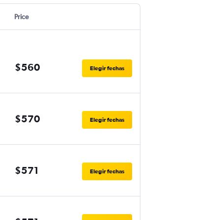
Price
$560
Elegir fechas
$570
Elegir fechas
$571
Elegir fechas