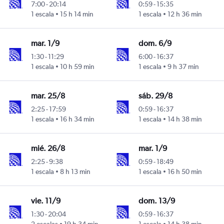
7:00
-
20:14
0:59
-
15:35
1 escala
15 h 14 min
1 escala
12 h 36 min
mar. 1/9
dom. 6/9
1:30
-
11:29
6:00
-
16:37
1 escala
10 h 59 min
1 escala
9 h 37 min
mar. 25/8
sáb. 29/8
2:25
-
17:59
0:59
-
16:37
1 escala
16 h 34 min
1 escala
14 h 38 min
mié. 26/8
mar. 1/9
2:25
-
9:38
0:59
-
18:49
1 escala
8 h 13 min
1 escala
16 h 50 min
vie. 11/9
dom. 13/9
1:30
-
20:04
0:59
-
16:37