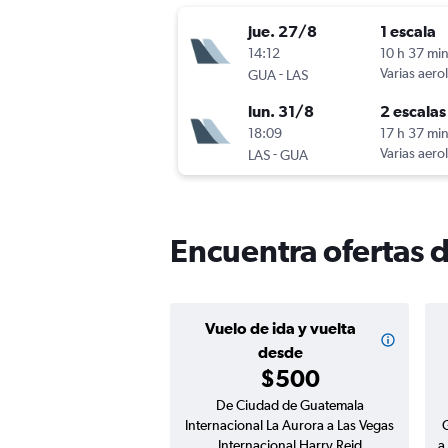
jue. 27/8
1 escala
14:12
10 h 37 mi
-
Varias aero
GUA
LAS
lun. 31/8
2 escalas
18:09
17 h 37 mi
-
Varias aero
LAS
GUA
Encuentra ofertas 
Vuelo de ida y vuelta
desde
$500
De Ciudad de Guatemala
Internacional La Aurora a Las Vegas
G
Internacional Harry Reid
a