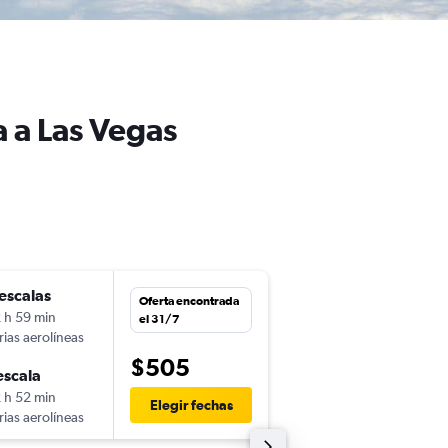
 a Las Vegas
escalas
jue. 24/9
Oferta encontrada
 h 59 min
14:12
el 31/7
rias aerolíneas
-
GUA
LAS
$505
escala
sáb. 26/9
 h 52 min
14:55
Elegir fechas
rias aerolíneas
-
LAS
GUA