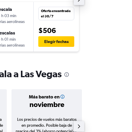
escala
mar. 25/8
Oferta encontrada
 h 03 min
14:12
el 30/7
rias aerolíneas
-
GUA
LAS
$506
escalas
sáb. 29/8
 h 01 min
9:45
Elegir fechas
rias aerolíneas
-
LAS
GUA
la a Las Vegas
Más barato en
Precio prom
noviembre
$511
a
Los precios de vuelos más baratos
Promedio de vuelos de 
de
en promedio. Posible baja de
en agosto 20
al
precios del 3% (ahorro potencial de