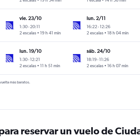
2 escalas
19 h 34 min
1 escala
14 h 38 min
vie. 23/10
lun. 2/11
1:30
-
20:11
16:22
-
12:26
2 escalas
19 h 41 min
2 escalas
18 h 04 min
lun. 19/10
sáb. 24/10
1:30
-
12:21
18:19
-
11:26
2 escalas
11 h 51 min
2 escalas
16 h 07 min
 vuelta más baratos.
ara reservar un vuelo de Ciud