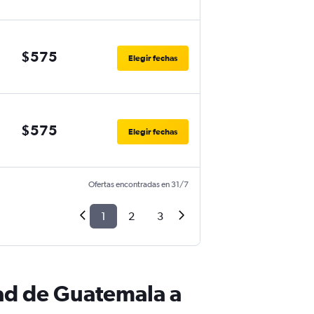
$575
Elegir fechas
$575
Elegir fechas
Ofertas encontradas en 31/7
1
2
3
ad de Guatemala a