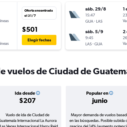
sáb. 29/8
1 
Oferta encontrada
n
15:47
23
el 31/7
líneas
-
Va
GUA
LAS
$501
sáb. 5/9
2 
n
9:45
26
Elegir fechas
líneas
-
Va
LAS
GUA
de vuelos de Ciudad de Guatema
Ida desde
Popular en
$207
junio
Vuelo de ida de Ciudad de
Mayor demanda de vuelos basad
uatemala Internacional La Aurora
en las búsquedas. Posible subida 
 Las Vegas Internacional Harry Reid
precios del 14% (aumento potenci