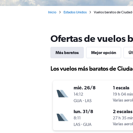
Inicio
Estados Unidos
Vuelos baratos de Ciudad 
Ofertas de vuelos 
Más baratos
Mejor opción
Úl
Los vuelos más baratos de Ciud
mié. 26/8
1 escala
14:12
19 h 04 mi
-
Varias aero
GUA
LAS
lun. 31/8
2 escalas
8:11
27 h 35 mi
-
Varias aero
LAS
GUA