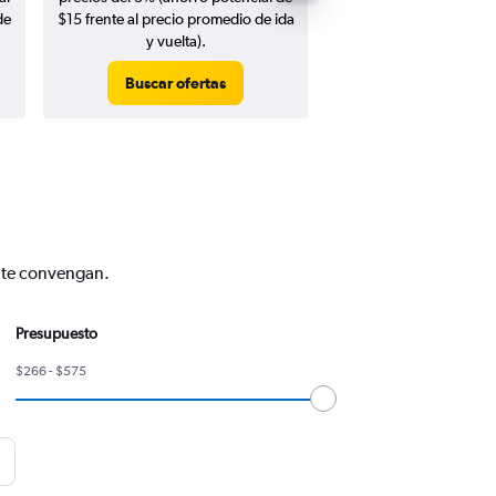
de
$15 frente al precio promedio de ida
y vuelta).
Buscar ofertas
Buscar ofert
s te convengan.
Presupuesto
$266 - $575