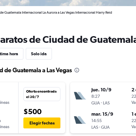
de Guatemala Internacional La Aurora a Las Vegas Internacional Harry Reid
baratos de Ciudad de Guatemala
tima hora
Solo ida
ad de Guatemala a Las Vegas
jue. 10/9
2 
Oferta encontrada
n
8:27
22
el 30/7
líneas
-
Va
GUA
LAS
$500
mar. 15/9
1 
n
14:55
22
Elegir fechas
líneas
-
Va
LAS
GUA