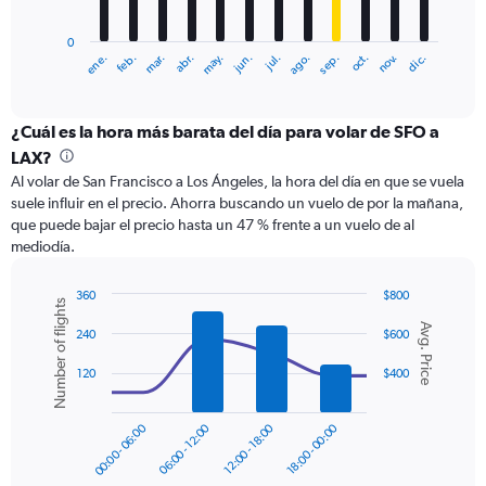
chart
has
0
1
ene.
feb.
mar.
abr.
may.
jun.
jul.
ago.
sep.
oct.
nov.
dic.
X
End
of
axis
interactive
displaying
chart
categories.
¿Cuál es la hora más barata del día para volar de SFO a
Range:
LAX?
12
Al volar de San Francisco a Los Ángeles, la hora del día en que se vuela
categories.
suele influir en el precio. Ahorra buscando un vuelo de por la mañana,
The
que puede bajar el precio hasta un 47 % frente a un vuelo de al
chart
mediodía.
has
1
Y
360
$800
Number of flights
axis
Combination
Chart
Avg. Price
graphic.
chart
displaying
240
$600
with
values.
2
120
$400
Range:
data
0
series.
to
00:00 - 06:00
06:00 - 12:00
12:00 - 18:00
18:00 - 00:00
300.
The
chart