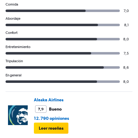
1200.
Comida
7,0
Abordaje
8,1
Confort
8,0
Entretenimiento
7,5
Tripulación
8,6
En general
8,0
Alaska Airlines
Bueno
7,9
12.790 opiniones
Leer reseñas