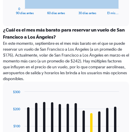
has
1
0
X
End
90 días antes
60 días antes
30 días antes
El mis…
of
axis
interactive
displaying
chart
categories.
¿Cuál es el mes más barato para reservar un vuelo de San
Range:
Francisco a Los Ángeles?
91
En este momento, septiembre es el mes más barato en el que se puede
categories.
reservar un vuelo de San Francisco a Los Ángeles (a un promedio de
The
$176). Actualmente, volar de San Francisco a Los Ángeles en marzo es el
chart
momento más caro (a un promedio de $242). Hay múltiples factores
has
que influyen en el precio de un vuelo, por lo que comparar aerolíneas,
1
aeropuertos de salida y horarios les brinda a los usuarios más opciones
Y
disponibles.
axis
displaying
values.
$300
Range:
Bar
Chart
0
graphic.
chart
with
to
$200
12
360.
bars.
$100
The