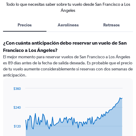
Todo lo que necesitas saber sobre tu vuelo desde San Francisco a Los
Ángeles
Precios
Aerolíneas
Retrasos
¿Con cuánta anticipación debo reservar un vuelo de San
Francisco a Los Ángeles?
El mejor momento para reservar vuelos de San Francisco a Los Ángeles
es 89 días antes de la fecha de salida deseada. Es probable que el precio
de tu vuelo aumente considerablemente si reservas con dos semanas de
anticipación.
$360
Chart
Chart
graphic.
with
91
$240
data
points.
The
$120
chart