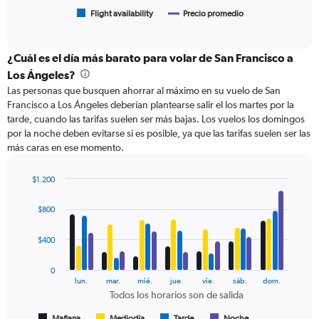
has
1
Flight availability
Precio promedio
End
of
X
interactive
axis
chart
displaying
¿Cuál es el día más barato para volar de San Francisco a
categories.
Los Ángeles?
Range:
Las personas que busquen ahorrar al máximo en su vuelo de San
6
Francisco a Los Ángeles deberían plantearse salir el los martes por la
categories.
tarde, cuando las tarifas suelen ser más bajas. Los vuelos los domingos
The
por la noche deben evitarse si es posible, ya que las tarifas suelen ser las
chart
más caras en ese momento.
has
2
Y
$1.200
axes
Bar
Chart
displaying
graphic.
chart
$800
with
Avg.
4
Price
data
$400
and
series.
Number
of
0
The
lun.
mar.
mié.
jue.
vie.
sáb.
dom.
flights.
chart
Todos los horarios son de salida
has
1
Mañana
Mediodía
Tarde
Noche