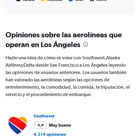
End
of
X
interactive
axis
chart
displaying
Todos
los
Opiniones sobre las aerolíneas que
horarios
son
operan en Los Ángeles
de
salida.
Hazte una idea de cómo es volar con Southwest,Alaska
Range:
7
AirlinesyDelta desde San Francisco a Los Ángeles leyendo
categories.
las opiniones de usuarios anteriores. Los usuarios también
The
han valorado las aerolíneas según las opciones de
chart
entretenimiento, la comodidad, la comida, la tripulación, el
has
1
servicio y el procedimiento de embarque.
Y
axis
displaying
values.
Southwest
Range:
Muy bueno
8,0
0
to
4.214 opiniones