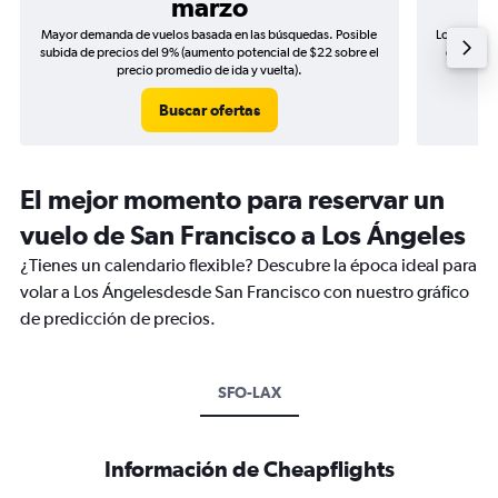
marzo
Mayor demanda de vuelos basada en las búsquedas. Posible
Los precio
subida de precios del 9% (aumento potencial de $22 sobre el
de precio
precio promedio de ida y vuelta).
Buscar ofertas
El mejor momento para reservar un
vuelo de San Francisco a Los Ángeles
¿Tienes un calendario flexible? Descubre la época ideal para
volar a Los Ángelesdesde San Francisco con nuestro gráfico
de predicción de precios.
SFO-LAX
Información de Cheapflights