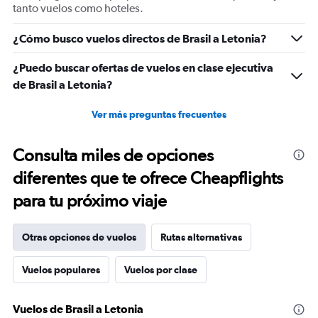
Range:
tanto vuelos como hoteles.
0
to
¿Cómo busco vuelos directos de Brasil a Letonia?
1800.
¿Puedo buscar ofertas de vuelos en clase ejecutiva
de Brasil a Letonia?
Ver más preguntas frecuentes
Consulta miles de opciones
diferentes que te ofrece Cheapflights
para tu próximo viaje
Otras opciones de vuelos
Rutas alternativas
Vuelos populares
Vuelos por clase
Vuelos de Brasil a Letonia