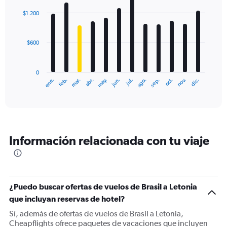
graphic.
chart
with
$1.200
12
bars.
$600
The
chart
has
0
1
ene.
feb.
mar.
abr.
may.
jun.
jul.
ago.
sep.
oct.
nov.
dic.
X
End
of
axis
interactive
displaying
chart
categories.
Range:
12
Información relacionada con tu viaje
categories.
The
chart
has
1
¿Puedo buscar ofertas de vuelos de Brasil a Letonia
Y
que incluyan reservas de hotel?
axis
displaying
Sí, además de ofertas de vuelos de Brasil a Letonia,
values.
Cheapflights ofrece paquetes de vacaciones que incluyen