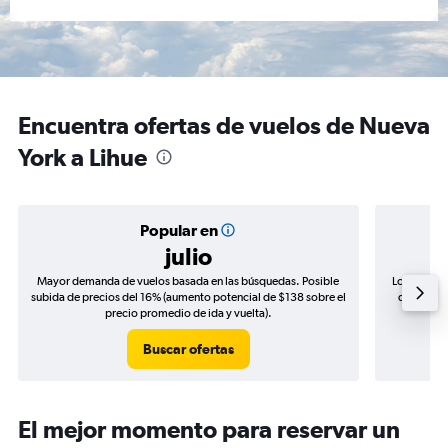
Encuentra ofertas de vuelos de Nueva
York a Lihue
Popular en
julio
Mayor demanda de vuelos basada en las búsquedas. Posible
Los precio
subida de precios del 16% (aumento potencial de $138 sobre el
de precios
precio promedio de ida y vuelta).
Buscar ofertas
El mejor momento para reservar un