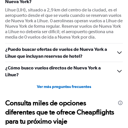
Nueva York?
axis
displaying
Lihue (LIH), situado a 2,9 km del centro de la ciudad, es el
values.
aeropuerto desde el que se vuela cuando se reservan vuelos
Range:
de Nueva York a Lihue. 0 aerolíneas operan vuelos a Lihue de
0
Nueva York de forma regular. Reservar vuelos de Nueva York
to
a Lihue no debería ser difícil; el aeropuerto gestiona una
1200.
media de 0 vuelos de ida a Nueva York por día.
¿Puedo buscar ofertas de vuelos de Nueva York a
Lihue que incluyan reservas de hotel?
¿Cómo busco vuelos directos de Nueva York a
Lihue?
Ver más preguntas frecuentes
Consulta miles de opciones
diferentes que te ofrece Cheapflights
para tu próximo viaje