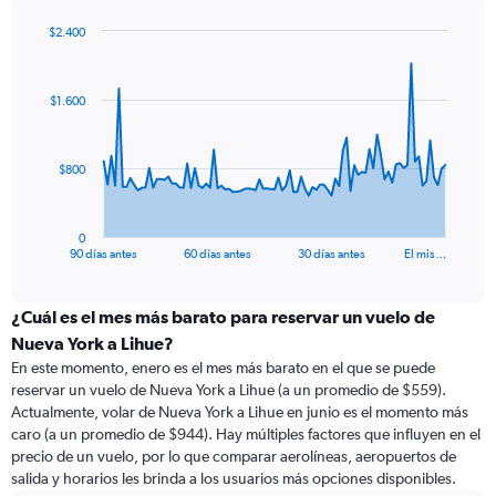
$2.400
Chart
Chart
graphic.
with
91
$1.600
data
points.
The
$800
chart
has
1
0
X
End
90 días antes
60 días antes
30 días antes
El mis…
of
axis
interactive
displaying
chart
categories.
¿Cuál es el mes más barato para reservar un vuelo de
Range:
Nueva York a Lihue?
91
En este momento, enero es el mes más barato en el que se puede
categories.
reservar un vuelo de Nueva York a Lihue (a un promedio de $559).
The
Actualmente, volar de Nueva York a Lihue en junio es el momento más
chart
caro (a un promedio de $944). Hay múltiples factores que influyen en el
has
precio de un vuelo, por lo que comparar aerolíneas, aeropuertos de
1
salida y horarios les brinda a los usuarios más opciones disponibles.
Y