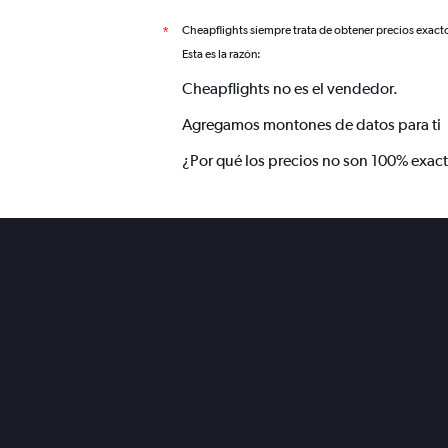
Cheapflights siempre trata de obtener precios exact
*
Esta es la razón:
Cheapflights no es el vendedor.
Agregamos montones de datos para ti
¿Por qué los precios no son 100% exac