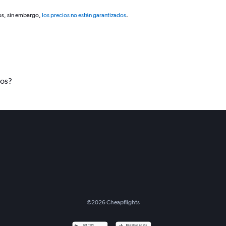
os, sin embargo,
los precios no están garantizados
.
tos?
©
2026
Cheapflights