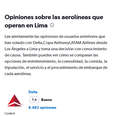
categories.
Range:
6
Opiniones sobre las aerolíneas que
categories.
The
operan en Lima
chart
has
Lee atentamente las opiniones de usuarios anteriores que
1
Y
han volado con Delta,Copa AirlinesyLATAM Airlines desde
axis
Los Ángeles a Lima y toma una decisión con conocimiento
displaying
de causa. También puedes ver cómo se comparan las
Number
opciones de entretenimiento, la comodidad, la comida, la
of
flights.
tripulación, el servicio y el procedimiento de embarque de
Range:
cada aerolínea.
0
to
36.
Delta
Bueno
7,8
8.492 opiniones
Confort