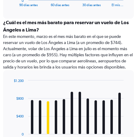
0
X
End
90 días antes
60 días antes
30 días antes
El mis…
of
axis
interactive
displaying
chart
categories.
¿Cuál es el mes más barato para reservar un vuelo de Los
Range:
Ángeles a Lima?
91
En este momento, marzo es el mes más barato en el que se puede
categories.
reservar un vuelo de Los Ángeles a Lima (a un promedio de $744).
The
Actualmente, volar de Los Ángeles a Lima en julio es el momento más
chart
caro (a un promedio de $955). Hay múltiples factores que influyen en el
has
precio de un vuelo, por lo que comparar aerolíneas, aeropuertos de
1
salida y horarios les brinda a los usuarios más opciones disponibles.
Y
axis
displaying
$1.200
values.
Bar
Chart
Range:
graphic.
chart
with
0
$800
12
to
bars.
1200.
$400
The
chart
has
0
1