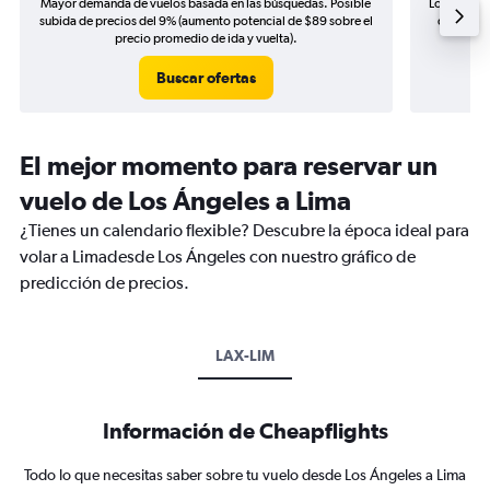
Mayor demanda de vuelos basada en las búsquedas. Posible
Los precio
subida de precios del 9% (aumento potencial de $89 sobre el
de precio
precio promedio de ida y vuelta).
Buscar ofertas
El mejor momento para reservar un
vuelo de Los Ángeles a Lima
¿Tienes un calendario flexible? Descubre la época ideal para
volar a Limadesde Los Ángeles con nuestro gráfico de
predicción de precios.
LAX-LIM
Información de Cheapflights
Todo lo que necesitas saber sobre tu vuelo desde Los Ángeles a Lima