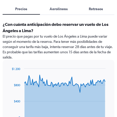
Precios
Aerolíneas
Retrasos
¿Con cuánta anticipación debo reservar un vuelo de Los
Ángeles a Lima?
El precio que pagas por tu vuelo de Los Ángeles a Lima puede variar
según el momento de la reserva. Para tener más posibilidades de
conseguir una tarifa más baja, intenta reservar 28 días antes de tu viaje.
Es probable que las tarifas aumenten unos 15 días antes de la fecha de
salida.
$1.200
Chart
Chart
graphic.
with
91
$800
data
points.
The
$400
chart
has
1