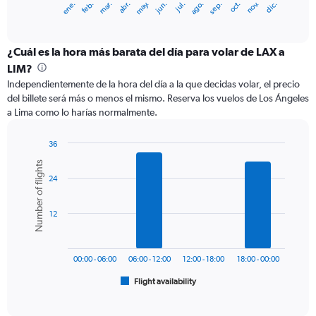
ene.
feb.
mar.
abr.
may.
jun.
jul.
ago.
sep.
oct.
nov.
dic.
X
End
of
axis
interactive
displaying
chart
categories.
¿Cuál es la hora más barata del día para volar de LAX a
Range:
LIM?
12
Independientemente de la hora del día a la que decidas volar, el precio
categories.
del billete será más o menos el mismo. Reserva los vuelos de Los Ángeles
The
a Lima como lo harías normalmente.
chart
has
1
36
Y
Bar
Chart
Number of flights
graphic.
chart
axis
24
with
displaying
6
values.
bars.
Range:
12
0
The
to
chart
1200.
has
00:00 - 06:00
06:00 - 12:00
12:00 - 18:00
18:00 - 00:00
1
Flight availability
X
End
of
axis
interactive
displaying
chart