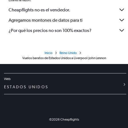
Esta es la razón:
Cheapflights no es el vendedor.
Agregamos montones de datos para ti
¿Por qué los precios no son 100% exactos?
Inicio
Reino Unido
Vuelos baratos de Estados Unidos a Liverpool-John Lennon
Web
ESTADOS UNIDOS
©
2026
Cheapflights