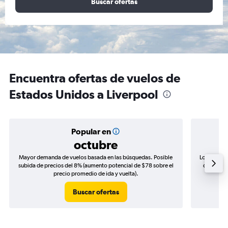
Buscar ofertas
Encuentra ofertas de vuelos de
Estados Unidos a Liverpool
Popular en
octubre
Mayor demanda de vuelos basada en las búsquedas. Posible
Los precio
subida de precios del 8% (aumento potencial de $78 sobre el
de precio
precio promedio de ida y vuelta).
Buscar ofertas