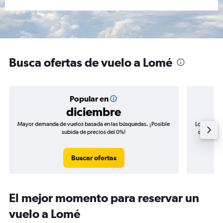
Busca ofertas de vuelo a Lomé
Popular en
diciembre
Mayor demanda de vuelos basada en las búsquedas. ¡Posible
Los precio
subida de precios del 0%!
de precios
Buscar ofertas
El mejor momento para reservar un
vuelo a Lomé