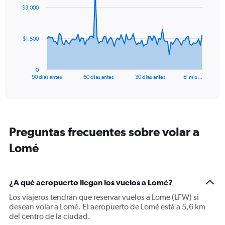
91
$3.000
data
points.
The
$1.500
chart
has
1
0
X
End
90 días antes
60 días antes
30 días antes
El mis…
of
axis
interactive
displaying
chart
categories.
Range:
91
Preguntas frecuentes sobre volar a
categories.
The
Lomé
chart
has
1
Y
¿A qué aeropuerto llegan los vuelos a Lomé?
axis
Los viajeros tendrán que reservar vuelos a Lome (LFW) si
displaying
desean volar a Lomé. El aeropuerto de Lomé está a 5,6 km
values.
del centro de la ciudad.
Range: