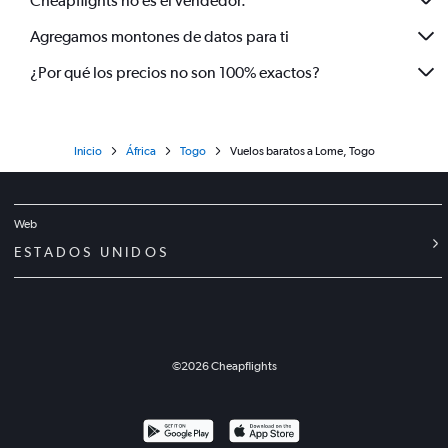
Cheapflights no es el vendedor.
Agregamos montones de datos para ti
¿Por qué los precios no son 100% exactos?
Inicio
África
Togo
Vuelos baratos a Lome, Togo
Web
ESTADOS UNIDOS
©
2026
Cheapflights