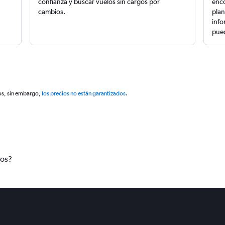
confianza y buscar vuelos sin cargos por
enco
cambios.
plan
info
pued
os, sin embargo,
los precios no están garantizados
.
tos?