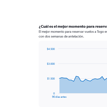
¿Cuál es el mejor momento para reserv
El mejor momento para reservar vuelos a Togo es
con dos semanas de antelación.
$4.500
Chart
Chart
graphic.
with
91
$3.000
data
points.
The
$1.500
chart
has
1
0
X
End
90 días antes
of
axis
interactive
displaying
chart