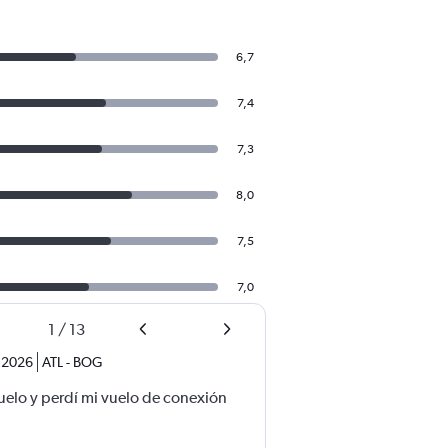
6,7
7,4
7,3
8,0
7,5
7,0
1
/
13
. 2026
ATL
-
BOG
uelo y perdí mi vuelo de conexión