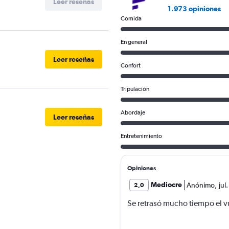
Leer reseñas
1.973 opiniones
Comida
En general
Leer reseñas
Confort
Tripulación
Abordaje
Leer reseñas
Entretenimiento
Opiniones
Mediocre
Anónimo
,
jul
2,0
Se retrasó mucho tiempo el v