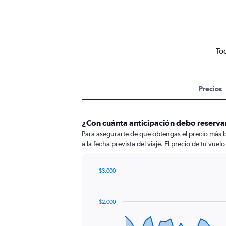
To
Precios
¿Con cuánta anticipación debo reserva
Para asegurarte de que obtengas el precio más 
a la fecha prevista del viaje. El precio de tu vue
$3.000
Chart
Chart
graphic.
with
91
$2.000
data
points.