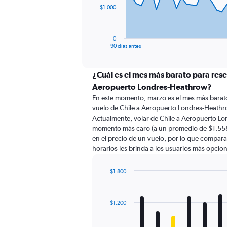
The
$1.000
chart
has
1
0
X
End
90 días antes
of
axis
interactive
displaying
chart
categories.
¿Cuál es el mes más barato para rese
Range:
Aeropuerto Londres-Heathrow?
91
En este momento, marzo es el mes más barato
categories.
vuelo de Chile a Aeropuerto Londres-Heathr
The
Actualmente, volar de Chile a Aeropuerto Lon
chart
momento más caro (a un promedio de $1.558)
has
en el precio de un vuelo, por lo que compara
1
horarios les brinda a los usuarios más opcio
Y
axis
displaying
$1.800
values.
Bar
Chart
Range:
graphic.
chart
with
0
$1.200
12
to
bars.
3000.