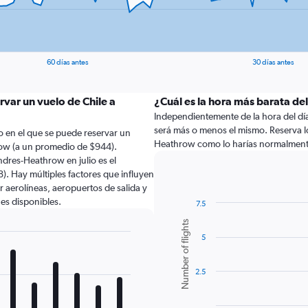
60 días antes
30 días antes
rvar un vuelo de Chile a
¿Cuál es la hora más barata del
Independientemente de la hora del día a
será más o menos el mismo. Reserva l
 en el que se puede reservar un
Heathrow como lo harías normalment
ow (a un promedio de $944).
dres-Heathrow en julio es el
. Hay múltiples factores que influyen
r aerolíneas, aeropuertos de salida y
nes disponibles.
7.5
Bar
Chart
Number of flights
graphic.
chart
5
with
6
bars.
2.5
The
chart