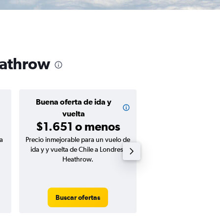
eathrow
Buena oferta de ida y
Buena oferta de
$758 o m
vuelta
$1.651 o menos
a
Precio inmejorable para un vuelo de
Precio inmejorable para
ida y y vuelta de Chile a Londres-
ida de Chile a Londre
Heathrow.
Buscar ofertas
Buscar ofert