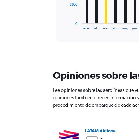
The
$600
chart
has
1
0
X
End
ene.
feb.
mar.
abr.
may.
jun.
of
axis
interactive
displaying
chart
categories.
Range:
12
categories.
The
Opiniones sobre la
chart
has
1
Lee opiniones sobre las aerolíneas que 
Y
opiniones también ofrecen información so
axis
displaying
procedimiento de embarque de cada aer
values.
Range:
0
to
LATAM Airlines
1800.