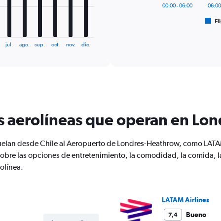
has
00:00 - 06:00
06:00
1
Fl
X
End
of
axis
interactive
displaying
chart
jul.
ago.
sep.
oct.
nov.
dic.
categories.
Range:
6
categories.
The
chart
has
s aerolíneas que operan en Lo
1
Y
axis
vuelan desde Chile al Aeropuerto de Londres-Heathrow, como LATAM 
displaying
Number
bre las opciones de entretenimiento, la comodidad, la comida, la t
of
olínea.
flights.
Range:
0
LATAM Airlines
to
7.5.
Bueno
7,4