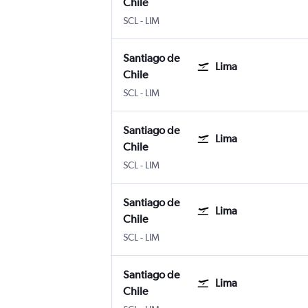
Chile
Santiago de Chile Internacional Arturo M
Lima Internacional Jorge Chávez
SCL
-
LIM
Santiago de
Lima
Chile
Santiago de Chile Internacional Arturo M
Lima Internacional Jorge Chávez
SCL
-
LIM
Santiago de
Lima
Chile
Santiago de Chile Internacional Arturo M
Lima Internacional Jorge Chávez
SCL
-
LIM
Santiago de
Lima
Chile
Santiago de Chile Internacional Arturo M
Lima Internacional Jorge Chávez
SCL
-
LIM
Santiago de
Lima
Chile