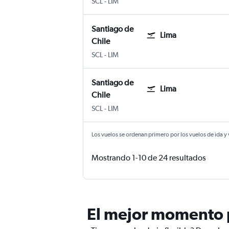
Santiago de Chile Internacional Arturo M
Lima Internacional Jorge Chávez
SCL
-
LIM
Santiago de
Lima
Chile
Santiago de Chile Internacional Arturo M
Lima Internacional Jorge Chávez
SCL
-
LIM
Santiago de
Lima
Chile
Santiago de Chile Internacional Arturo M
Lima Internacional Jorge Chávez
SCL
-
LIM
Los vuelos se ordenan primero por los vuelos de ida y
Mostrando 1-10 de 24 resultados
El mejor momento p