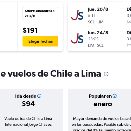
jue. 20/8
D
Oferta encontrada
5:11
3 
el 3/8
-
Je
SCL
LIM
$191
lun. 24/8
D
23:05
3 
Elegir fechas
-
Je
LIM
SCL
e vuelos de Chile a Lima
Ida desde
Popular en
$94
enero
Vuelo de ida de Chile a Lima
Mayor demanda de vuelos basad
Internacional Jorge Chávez
en las búsquedas. Posible subida 
precios del 8% (aumento potencia