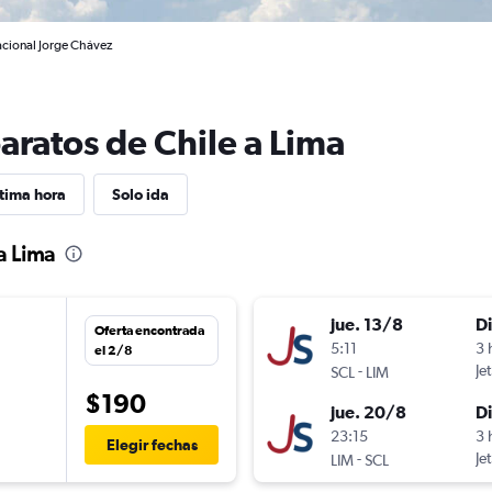
nacional Jorge Chávez
aratos de Chile a Lima
tima hora
Solo ida
a Lima
jue. 13/8
D
Oferta encontrada
5:11
3 
el 2/8
-
Je
SCL
LIM
$190
jue. 20/8
D
23:15
3 
Elegir fechas
-
Je
LIM
SCL