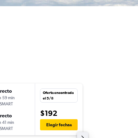
irecto
lun. 9/11
Oferta encontrada
h 59 min
6:07
el 5/8
tSMART
-
SCL
LIM
$192
irecto
dom. 15/11
h 41 min
23:30
Elegir fechas
tSMART
-
LIM
SCL