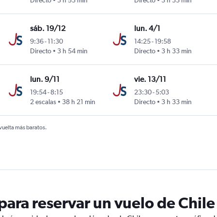
Directo
3 h 53 min
Directo
3 h 33 min
erino Benítez
sáb. 19/12
lun. 4/1
9:36
-
11:30
14:25
-
19:58
Directo
3 h 54 min
Directo
3 h 33 min
erino Benítez
lun. 9/11
vie. 13/11
19:54
-
8:15
23:30
-
5:03
2 escalas
38 h 21 min
Directo
3 h 33 min
erino Benítez
 vuelta más baratos.
ara reservar un vuelo de Chile