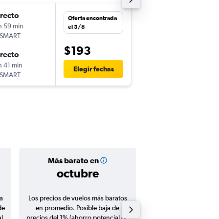
irecto
mar. 8/9
Oferta encontrada
h 59 min
5:42
el 5/8
tSMART
-
SCL
LIM
$193
irecto
dom. 13/9
h 41 min
23:30
Elegir fechas
tSMART
-
LIM
SCL
Más barato en
Precio prom
octubre
$230
a
Los precios de vuelos más baratos
Promedio de vuelos de 
de
en promedio. Posible baja de
en agosto 20
l
precios del 1% (ahorro potencial de