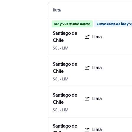
Ruta
Ida y vuelta más barata
El más corto de ida y v
Santiago de
Lima
Chile
Santiago de Chile Internacional Arturo M
Lima Internacional Jorge Chávez
SCL
-
LIM
Santiago de
Lima
Chile
Santiago de Chile Internacional Arturo M
Lima Internacional Jorge Chávez
SCL
-
LIM
Santiago de
Lima
Chile
Santiago de Chile Internacional Arturo M
Lima Internacional Jorge Chávez
SCL
-
LIM
Santiago de
Lima