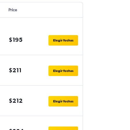
Price
$195
Elegir fechas
$211
Elegir fechas
$212
Elegir fechas