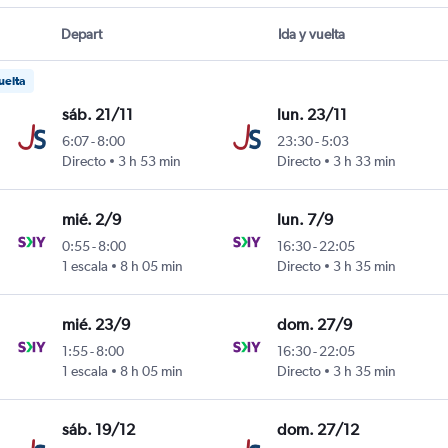
Depart
Ida y vuelta
uelta
sáb. 21/11
lun. 23/11
6:07
-
8:00
23:30
-
5:03
Directo
3 h 53 min
Directo
3 h 33 min
erino Benítez
mié. 2/9
lun. 7/9
0:55
-
8:00
16:30
-
22:05
1 escala
8 h 05 min
Directo
3 h 35 min
erino Benítez
mié. 23/9
dom. 27/9
1:55
-
8:00
16:30
-
22:05
1 escala
8 h 05 min
Directo
3 h 35 min
erino Benítez
sáb. 19/12
dom. 27/12