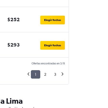
$252
Elegir fechas
$293
Elegir fechas
Ofertas encontradas en 3/8
1
2
3
 a Lima