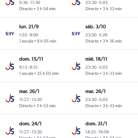
9:36
-
11:30
23:30
-
5:03
Directo
3 h 54 min
Directo
3 h 33 min
erino Benítez
lun. 21/9
sáb. 3/10
1:55
-
8:00
23:50
-
5:26
1 escala
8 h 05 min
Directo
3 h 36 min
erino Benítez
dom. 15/11
mié. 18/11
9:13
-
8:15
23:30
-
5:03
1 escala
25 h 02 min
Directo
3 h 33 min
erino Benítez
mar. 26/1
mar. 26/1
11:27
-
13:20
23:30
-
5:03
Directo
3 h 53 min
Directo
3 h 33 min
erino Benítez
dom. 24/1
dom. 31/1
11:27
-
13:20
14:25
-
19:58