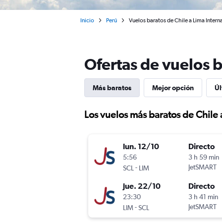
Inicio
Perú
Vuelos baratos de Chile a Lima Inter
Ofertas de vuelos b
Más baratos
Mejor opción
Úl
Los vuelos más baratos de Chile 
lun. 12/10
Directo
5:56
3 h 59 min
-
JetSMART
SCL
LIM
jue. 22/10
Directo
23:30
3 h 41 min
-
JetSMART
LIM
SCL