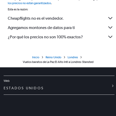
los precios no están garantizados
.
Esta es la razón:
Cheapflights no es el vendedor.
Agregamos montones de datos para ti
¿Por qué los precios no son 100% exactos?
Inicio
Reino Unido
Londres
Vuelos baratos de La Paz El Alto Intl a Londres-Stansted
Web
ESTADOS UNIDOS