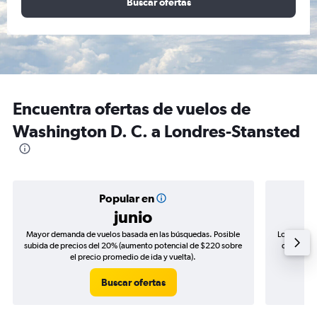
Buscar ofertas
Encuentra ofertas de vuelos de
Washington D. C. a Londres-Stansted
Popular en
junio
Mayor demanda de vuelos basada en las búsquedas. Posible
Los precio
subida de precios del 20% (aumento potencial de $220 sobre
de precios
el precio promedio de ida y vuelta).
Buscar ofertas