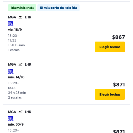
Ida más barata
El más corto de solo ida
MGA
LHR
vie. 18/9
13:20
-
$867
11:35
15 h 15 min
Elegir fechas
1 escala
MGA
LHR
mié. 14/10
13:20
-
$871
6:45
34 h 25 min
Elegir fechas
2 escalas
MGA
LHR
mié. 30/9
13:20
-
$871