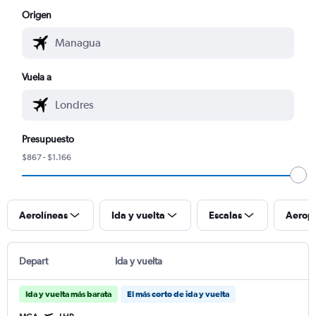
Origen
Vuela a
Presupuesto
$867 - $1.166
Aerolíneas
Ida y vuelta
Escalas
Aerop
Depart
Ida y vuelta
Ida y vuelta más barata
El más corto de ida y vuelta