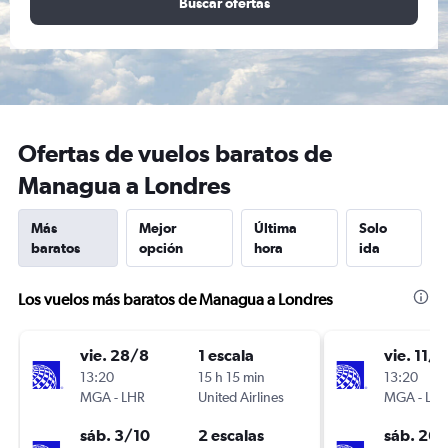
Buscar ofertas
Ofertas de vuelos baratos de
Managua a Londres
Más
Mejor
Última
Solo
baratos
opción
hora
ida
Los vuelos más baratos de Managua a Londres
vie. 28/8
1 escala
vie. 11/9
13:20
15 h 15 min
13:20
MGA
-
LHR
United Airlines
MGA
-
LH
sáb. 3/10
2 escalas
sáb. 26