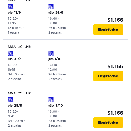
MGA
LHR
vie. 11/9
sáb. 26/9
13:20
-
16:40
-
$1.166
11:35
12:06
15 h 15 min
26 h 26 min
Elegir fechas
1 escala
2 escalas
MGA
LHR
lun. 31/8
jue. 1/10
13:20
-
16:40
-
$1.166
6:45
12:06
34 h 25 min
26 h 26 min
Elegir fechas
2 escalas
2 escalas
MGA
LHR
vie. 28/8
sáb. 3/10
13:20
-
18:00
-
$1.166
6:45
12:06
34 h 25 min
25 h 06 min
Elegir fechas
2 escalas
2 escalas