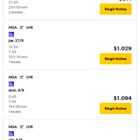
21:20
25 h 00 min
Elegir fechas
2 escalas
MGA
LHR
jue. 27/8
13:20
-
$1.029
7:55
35 h 35 min
Elegir fechas
1 escala
MGA
LHR
dom. 9/8
5:45
-
$1.094
7:45
19 h 00 min
Elegir fechas
1 escala
MGA
LHR