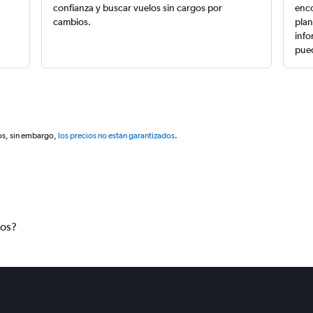
confianza y buscar vuelos sin cargos por
enco
cambios.
plan
info
pued
os, sin embargo,
los precios no están garantizados
.
tos?