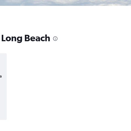
a Long Beach
a