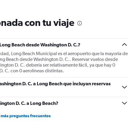
12
categories.
The
nada con tu viaje
chart
has
1
Y
a Long Beach desde Washington D. C.?
axis
displaying
iudad, Long Beach Municipal es el aeropuerto que la mayoría de
values.
 Long Beach desde Washington D. C.. Reservar vuelos desde
Range:
ton D. C. debería ser relativamente fácil, ya que hay 0
0
. C. con 0 aerolíneas distintas.
to
600.
shington D. C. a Long Beach que incluyan reservas
ington D. C. a Long Beach?
 más preguntas frecuentes