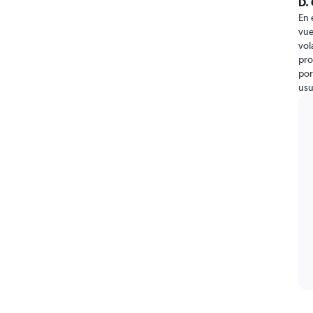
D.
En 
vue
vol
pro
por
usu