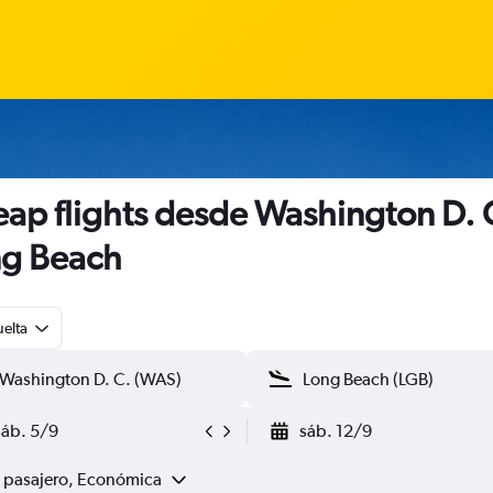
ap flights desde Washington D. 
g Beach
uelta
sáb. 5/9
sáb. 12/9
1 pasajero, Económica