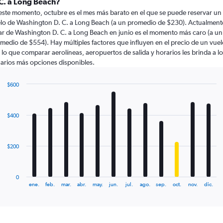
 C. a Long Beach?
este momento, octubre es el mes más barato en el que se puede reservar un
lo de Washington D. C. a Long Beach (a un promedio de $230). Actualment
ar de Washington D. C. a Long Beach en junio es el momento más caro (a un
medio de $554). Hay múltiples factores que influyen en el precio de un vuel
 lo que comparar aerolíneas, aeropuertos de salida y horarios les brinda a l
arios más opciones disponibles.
$600
Bar
Chart
graphic.
chart
with
$400
12
bars.
The
$200
chart
has
1
0
X
End
ene.
feb.
mar.
abr.
may.
jun.
jul.
ago.
sep.
oct.
nov.
dic.
of
axis
interactive
displaying
chart
categories.
Range: