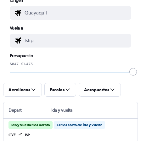
Origen
Vuela a
Presupuesto
$847 - $1.475
Aerolíneas
Escalas
Aeropuertos
Depart
Ida y vuelta
Ida y vuelta más barata
El más corto de ida y vuelta
GYE
ISP