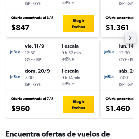
-
JetBlue
-
ISP
GYE
ISP
GYE
Oferta encontrada el 3/8
Oferta encontrada 
Elegir
$847
$1.361
fechas
vie. 11/9
1 escala
lun. 14/
12:30
9 h 52 min
12:30
-
JetBlue
-
GYE
ISP
GYE
ISP
dom. 20/9
1 escala
sáb. 26
7:00
9 h 14 min
7:00
-
JetBlue
-
ISP
GYE
ISP
GYE
Oferta encontrada el 7/8
Oferta encontrada 
Elegir
$960
$1.460
fechas
Encuentra ofertas de vuelos de