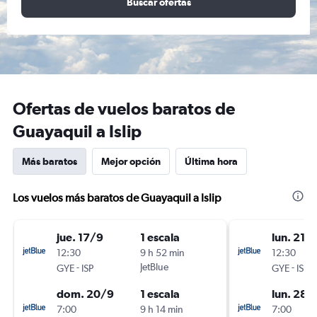
Buscar ofertas
Ofertas de vuelos baratos de
Guayaquil a Islip
Más baratos
Mejor opción
Última hora
Los vuelos más baratos de Guayaquil a Islip
jue. 17/9
1 escala
lun. 21/
12:30
9 h 52 min
12:30
-
JetBlue
-
GYE
ISP
GYE
ISP
dom. 20/9
1 escala
lun. 28/
7:00
9 h 14 min
7:00