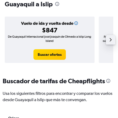
Guayaquil a Islip
Vuelo de ida y vuelta desde
$847
De Guayaquil Internacional José Joaquín de Olmedo a Islip Long
Mayor dema
Island
subida de p
Buscar ofertas
Buscador de tarifas de Cheapflights
Usa los siguientes filtros para encontrar y comparar los vuelos
desde Guayaquil a Islip que más te convengan.