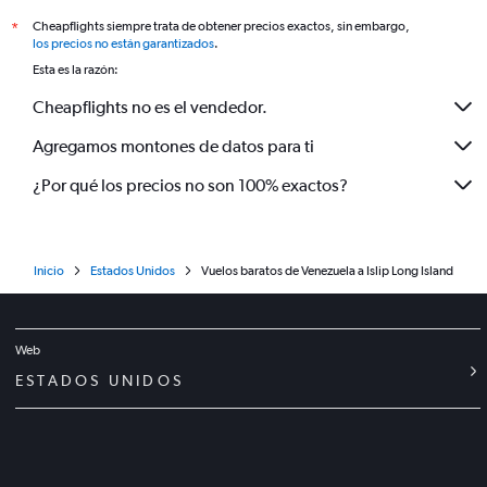
Cheapflights siempre trata de obtener precios exactos, sin embargo,
*
los precios no están garantizados
.
Esta es la razón:
Cheapflights no es el vendedor.
Agregamos montones de datos para ti
¿Por qué los precios no son 100% exactos?
Inicio
Estados Unidos
Vuelos baratos de Venezuela a Islip Long Island
Web
ESTADOS UNIDOS