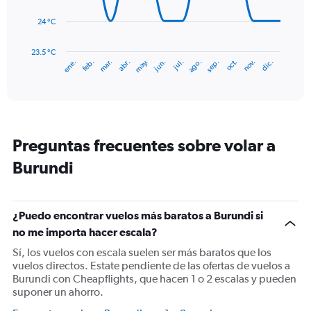
150.
24 °C
The
chart
has
23.5 °C
ene.
feb.
mar.
abr.
may.
jun.
jul.
ago.
sep.
oct.
nov.
dic.
1
End
of
X
interactive
axis
chart
displaying
categories.
Range:
Preguntas frecuentes sobre volar a
14
categories.
Burundi
The
chart
has
1
¿Puedo encontrar vuelos más baratos a Burundi si
Y
no me importa hacer escala?
axis
displaying
Sí, los vuelos con escala suelen ser más baratos que los
values.
vuelos directos. Estate pendiente de las ofertas de vuelos a
Range:
Burundi con Cheapflights, que hacen 1 o 2 escalas y pueden
23.5
suponer un ahorro.
to