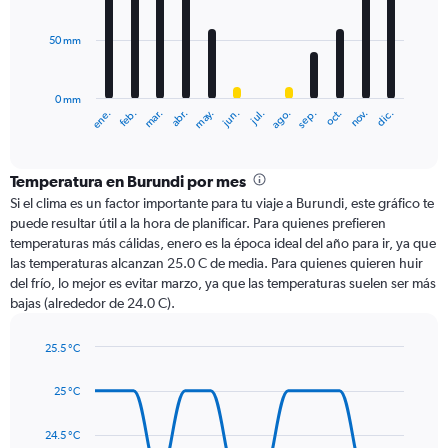
bars.
50 mm
The
chart
has
0 mm
1
ene.
abr.
jul.
oct.
mar.
jun.
sep.
dic.
feb.
may.
ago.
nov.
X
End
of
axis
interactive
displaying
chart
categories.
Temperatura en Burundi por mes
Range:
Si el clima es un factor importante para tu viaje a Burundi, este gráfico te
12
puede resultar útil a la hora de planificar. Para quienes prefieren
categories.
temperaturas más cálidas, enero es la época ideal del año para ir, ya que
The
las temperaturas alcanzan 25.0 C de media. Para quienes quieren huir
chart
del frío, lo mejor es evitar marzo, ya que las temperaturas suelen ser más
has
bajas (alrededor de 24.0 C).
1
Y
axis
25.5 °C
Line
displaying
Chart
graphic.
chart
values.
25 °C
with
Range:
14
0
data
24.5 °C
to
points.