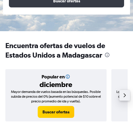
Buscar ofertas
Encuentra ofertas de vuelos de
Estados Unidos a Madagascar
Popular en
diciembre
Mayor demanda de vuelos basada en las búsquedas. Posible
Los precio
subida de precios del 0% (aumento potencial de $10 sobre el
de precios
precio promedio de ida y vuelta).
Buscar ofertas