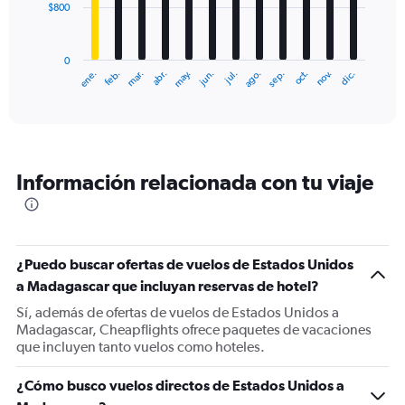
$800
The
chart
has
0
1
ene.
feb.
mar.
abr.
may.
jun.
jul.
ago.
sep.
oct.
nov.
dic.
X
End
of
axis
interactive
displaying
chart
categories.
Range:
12
Información relacionada con tu viaje
categories.
The
chart
has
1
¿Puedo buscar ofertas de vuelos de Estados Unidos
Y
a Madagascar que incluyan reservas de hotel?
axis
displaying
Sí, además de ofertas de vuelos de Estados Unidos a
values.
Madagascar, Cheapflights ofrece paquetes de vacaciones
Range:
que incluyen tanto vuelos como hoteles.
0
to
¿Cómo busco vuelos directos de Estados Unidos a
2400.