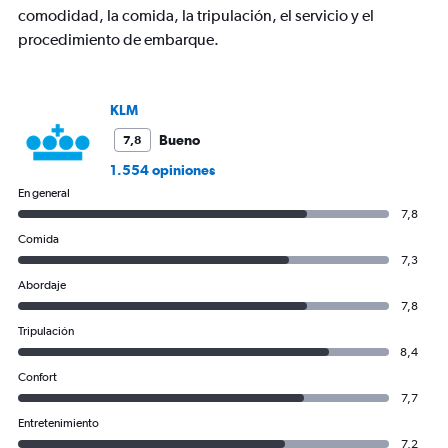
comodidad, la comida, la tripulación, el servicio y el
procedimiento de embarque.
KLM
Bueno
7,8
1.554 opiniones
En general
7,8
Comida
7,3
Abordaje
7,8
Tripulación
8,4
Confort
7,7
Entretenimiento
7,2