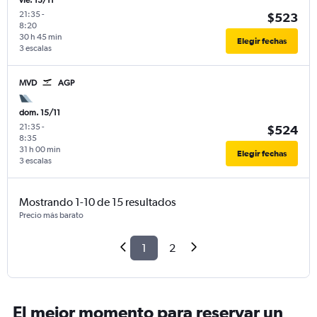
vie. 13/11
21:35
-
$523
8:20
30 h 45 min
Elegir fechas
3 escalas
MVD
AGP
dom. 15/11
21:35
-
$524
8:35
31 h 00 min
Elegir fechas
3 escalas
Mostrando 1-10 de 15 resultados
Precio más barato
1
2
El mejor momento para reservar un