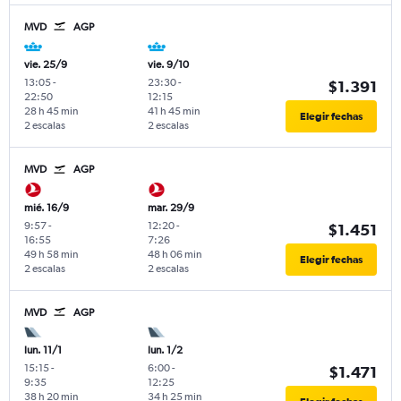
MVD
AGP
vie. 25/9
vie. 9/10
13:05
-
23:30
-
$1.391
22:50
12:15
28 h 45 min
41 h 45 min
Elegir fechas
2 escalas
2 escalas
MVD
AGP
mié. 16/9
mar. 29/9
9:57
-
12:20
-
$1.451
16:55
7:26
49 h 58 min
48 h 06 min
Elegir fechas
2 escalas
2 escalas
MVD
AGP
lun. 11/1
lun. 1/2
15:15
-
6:00
-
$1.471
9:35
12:25
38 h 20 min
34 h 25 min