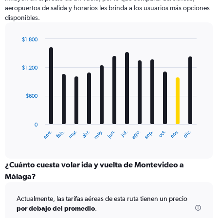
1
aeropuertos de salida y horarios les brinda a los usuarios más opciones
Y
disponibles.
axis
displaying
values.
$1.800
Range:
Bar
Chart
0
graphic.
chart
with
to
$1.200
12
3000.
bars.
$600
The
chart
has
0
1
ene.
feb.
mar.
abr.
may.
jun.
jul.
ago.
sep.
oct.
nov.
dic.
X
End
of
axis
interactive
displaying
chart
categories.
¿Cuánto cuesta volar ida y vuelta de Montevideo a
Range:
Málaga?
12
categories.
Actualmente, las tarifas aéreas de esta ruta tienen un precio
The
por debajo del promedio
.
chart