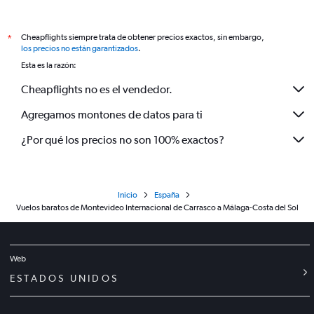
Cheapflights siempre trata de obtener precios exactos, sin embargo,
*
los precios no están garantizados
.
Esta es la razón:
Cheapflights no es el vendedor.
Agregamos montones de datos para ti
¿Por qué los precios no son 100% exactos?
Inicio
España
Vuelos baratos de Montevideo Internacional de Carrasco a Málaga-Costa del Sol
Web
ESTADOS UNIDOS