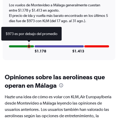
has
Los vuelos de Montevideo a Málaga generalmente cuestan
1
entre $1.178 y $1.413 en agosto.
Y
axis
El precio de ida y vuelta más barato encontrado en los últimos 5
displaying
días fue de $973 con KLM (del 17 ago. al 31 ago.).
values.
Range:
$973 es por debajo del promedio
0
to
1800.
$1.178
$1.413
Opiniones sobre las aerolíneas que
operan en Málaga
Hazte una idea de cómo es volar con KLM,Air EuropayIberia
desde Montevideo a Málaga leyendo las opiniones de
usuarios anteriores. Los usuarios también han valorado las
aerolíneas según las opciones de entretenimiento, la