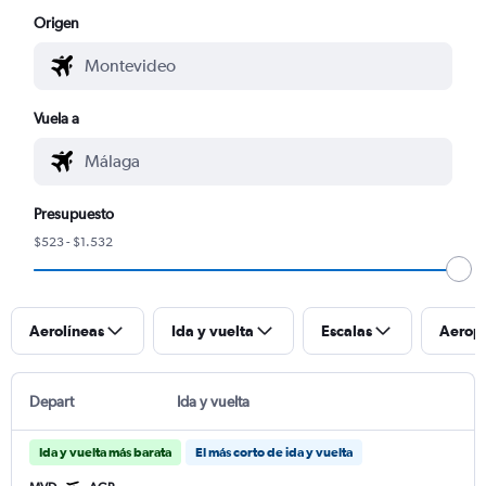
Origen
Vuela a
Presupuesto
$523 - $1.532
Aerolíneas
Ida y vuelta
Escalas
Aerop
Depart
Ida y vuelta
Ida y vuelta más barata
El más corto de ida y vuelta