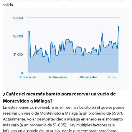
salida.
$3.000
Chart
Chart
graphic.
with
91
$2.000
data
points.
The
$1.000
chart
has
1
0
X
End
90 días antes
60 días antes
30 días antes
El mis…
of
axis
interactive
displaying
chart
categories.
¿Cuál es el mes más barato para reservar un vuelo de
Range:
Montevideo a Málaga?
91
En este momento, noviembre es el mes más barato en el que se puede
categories.
reservar un vuelo de Montevideo a Málaga (a un promedio de $997).
The
Actualmente, volar de Montevideo a Málaga en enero es el momento
chart
más caro (a un promedio de $1.635). Hay múltiples factores que
has
influyen en el precio de un vuelo, por lo que comparar aerolíneas,