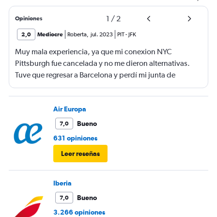
1
/
2
Opiniones
2,0
Mediocre
Roberta
,
jul. 2023
PIT
-
JFK
Muy mala experiencia, ya que mi conexion NYC
Pittsburgh fue cancelada y no me dieron alternativas.
Tuve que regresar a Barcelona y perdí mi junta de
trabajo. Fatal Delta.
Air Europa
Bueno
7,0
631 opiniones
Leer reseñas
Iberia
Bueno
7,0
3.266 opiniones