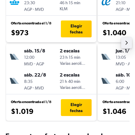
23:30
46 h 15 min
21:10
-
KLM
-
AGP
MVD
AGP
MV
Oferta encontrada el 1/8
Oferta encontrada 
Elegir
$973
$1.040
fechas
sáb. 15/8
2 escalas
jue. 1/10
12:00
23 h 15 min
13:05
-
Varias aerolíneas
-
MVD
AGP
MVD
AG
sáb. 22/8
2 escalas
sáb. 10/
8:35
21 h 40 min
6:00
-
Varias aerolíneas
-
AGP
MVD
AGP
MV
Oferta encontrada el 1/8
Oferta encontrada e
Elegir
$1.019
$1.046
fechas