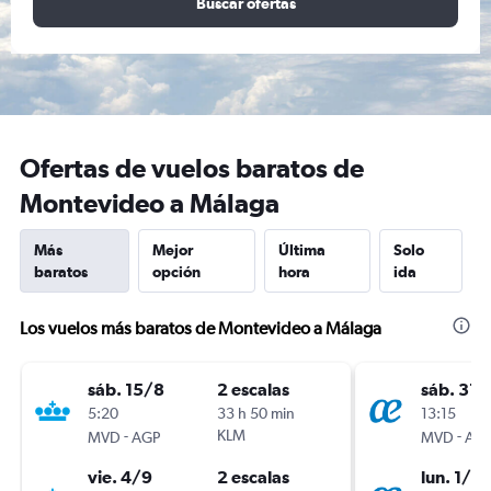
Buscar ofertas
Ofertas de vuelos baratos de
Montevideo a Málaga
Más
Mejor
Última
Solo
baratos
opción
hora
ida
Los vuelos más baratos de Montevideo a Málaga
sáb. 15/8
2 escalas
sáb. 31/
5:20
33 h 50 min
13:15
-
KLM
-
MVD
AGP
MVD
AG
vie. 4/9
2 escalas
lun. 1/2