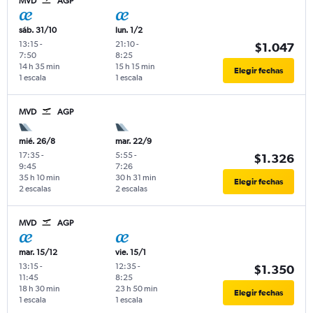
MVD
AGP
sáb. 31/10
lun. 1/2
13:15
-
21:10
-
$1.047
7:50
8:25
14 h 35 min
15 h 15 min
Elegir fechas
1 escala
1 escala
MVD
AGP
mié. 26/8
mar. 22/9
17:35
-
5:55
-
$1.326
9:45
7:26
35 h 10 min
30 h 31 min
Elegir fechas
2 escalas
2 escalas
MVD
AGP
mar. 15/12
vie. 15/1
13:15
-
12:35
-
$1.350
11:45
8:25
18 h 30 min
23 h 50 min
Elegir fechas
1 escala
1 escala