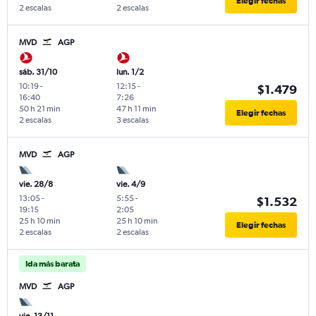
Elegir fechas
2 escalas
2 escalas
MVD
AGP
sáb. 31/10
lun. 1/2
10:19
-
12:15
-
$1.479
16:40
7:26
50 h 21 min
47 h 11 min
Elegir fechas
2 escalas
3 escalas
MVD
AGP
vie. 28/8
vie. 4/9
13:05
-
5:55
-
$1.532
19:15
2:05
25 h 10 min
25 h 10 min
Elegir fechas
2 escalas
2 escalas
Ida más barata
MVD
AGP