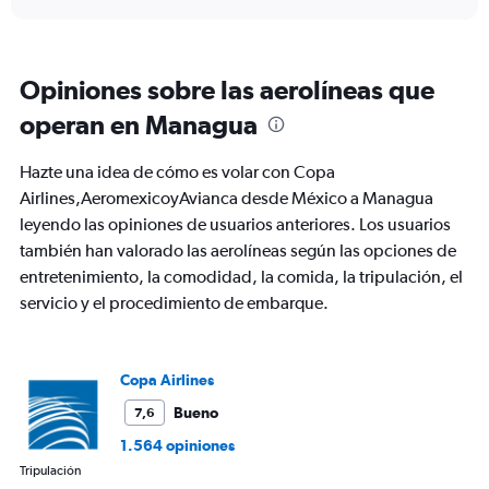
displaying
chart
categories.
Range:
6
Opiniones sobre las aerolíneas que
categories.
The
operan en Managua
chart
has
Hazte una idea de cómo es volar con Copa
1
Y
Airlines,AeromexicoyAvianca desde México a Managua
axis
leyendo las opiniones de usuarios anteriores. Los usuarios
displaying
también han valorado las aerolíneas según las opciones de
Number
entretenimiento, la comodidad, la comida, la tripulación, el
of
flights.
servicio y el procedimiento de embarque.
Range:
0
to
Copa Airlines
3.6.
Bueno
7,6
1.564 opiniones
Tripulación