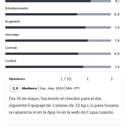
8,1
Entretenimiento
6,8
En general
7,6
Abordaje
7,8
Comida
6,9
Confort
7,4
1
/
10
Opiniones
2,0
Mediocre
Gus
,
may. 2024
MIA
-
PTY
Día 16 de mayo, haciendo el checkin para el día
siguiente Equipaje de 2 piezas de 32 kg c/u para Susana
no aparecía ni en la App ni en la web de Copa cuando
hacemos la verificación el día anterior a los vuelos de
vuelta Llamamos por teléfono (llamada de media hora o