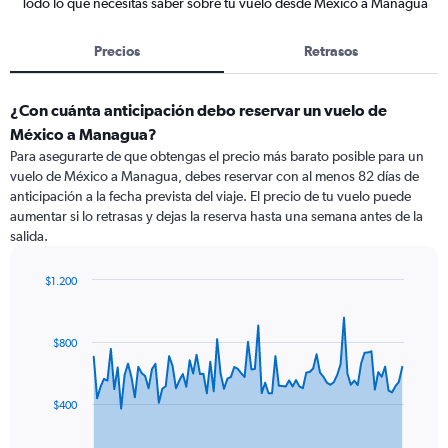
Todo lo que necesitas saber sobre tu vuelo desde México a Managua
Precios
Retrasos
¿Con cuánta anticipación debo reservar un vuelo de
México a Managua?
Para asegurarte de que obtengas el precio más barato posible para un
vuelo de México a Managua, debes reservar con al menos 82 días de
anticipación a la fecha prevista del viaje. El precio de tu vuelo puede
aumentar si lo retrasas y dejas la reserva hasta una semana antes de la
salida.
$1.200
Chart
Chart
graphic.
with
91
$800
data
points.
The
$400
chart
has