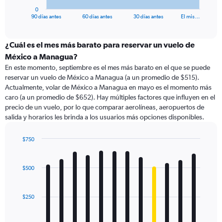
1
0
X
End
90 días antes
60 días antes
30 días antes
El mis…
of
axis
interactive
displaying
chart
categories.
¿Cuál es el mes más barato para reservar un vuelo de
Range:
México a Managua?
91
En este momento, septiembre es el mes más barato en el que se puede
categories.
reservar un vuelo de México a Managua (a un promedio de $515).
The
Actualmente, volar de México a Managua en mayo es el momento más
chart
caro (a un promedio de $652). Hay múltiples factores que influyen en el
has
precio de un vuelo, por lo que comparar aerolíneas, aeropuertos de
1
salida y horarios les brinda a los usuarios más opciones disponibles.
Y
axis
displaying
$750
values.
Bar
Chart
Range:
graphic.
chart
with
0
$500
12
to
bars.
1200.
$250
The
chart
has