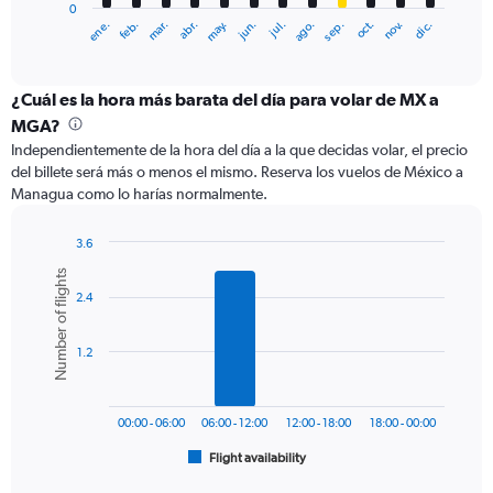
0
1
ene.
abr.
jul.
oct.
mar.
jun.
sep.
dic.
feb.
may.
ago.
nov.
X
End
of
axis
interactive
displaying
chart
categories.
¿Cuál es la hora más barata del día para volar de MX a
Range:
MGA?
12
Independientemente de la hora del día a la que decidas volar, el precio
categories.
del billete será más o menos el mismo. Reserva los vuelos de México a
The
Managua como lo harías normalmente.
chart
has
1
3.6
Y
Bar
Chart
Number of flights
graphic.
chart
axis
2.4
with
displaying
6
values.
bars.
Range:
1.2
0
The
to
chart
750.
has
00:00 - 06:00
06:00 - 12:00
12:00 - 18:00
18:00 - 00:00
1
Flight availability
X
End
of
axis
interactive