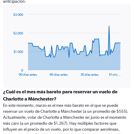
anticipación.
$3.000
Chart
Chart
graphic.
with
91
$2.000
data
points.
The
$1.000
chart
has
1
0
X
End
90 días antes
60 días antes
30 días antes
El mis…
of
axis
interactive
displaying
chart
categories.
¿Cuál es el mes más barato para reservar un vuelo de
Range:
Charlotte a Mánchester?
91
En este momento, marzo es el mes más barato en el que se puede
categories.
reservar un vuelo de Charlotte a Mánchester (a un promedio de $555).
The
Actualmente, volar de Charlotte a Mánchester en junio es el momento
chart
más caro (a un promedio de $1.267). Hay múltiples factores que
has
influyen en el precio de un vuelo, por lo que comparar aerolíneas,
1