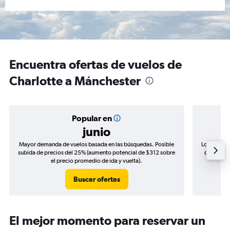
Encuentra ofertas de vuelos de
Charlotte a Mánchester
Popular en
junio
Mayor demanda de vuelos basada en las búsquedas. Posible
Los precio
subida de precios del 25% (aumento potencial de $312 sobre
de precios
el precio promedio de ida y vuelta).
Buscar ofertas
El mejor momento para reservar un