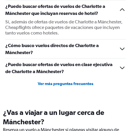
1
¿Puedo buscar ofertas de vuelos de Charlotte a
Y
Mánchester que incluyan reservas de hotel?
axis
displaying
Sí, además de ofertas de vuelos de Charlotte a Mánchester,
values.
Cheapflights ofrece paquetes de vacaciones que incluyen
Range:
tanto vuelos como hoteles.
0
to
¿Cómo busco vuelos directos de Charlotte a
1500.
Mánchester?
¿Puedo buscar ofertas de vuelos en clase ejecutiva
de Charlotte a Mánchester?
Ver más preguntas frecuentes
¿Vas a viajar a un lugar cerca de
Mánchester?
Reserva un vuelo a Mánchester si planeas visitar alguno de