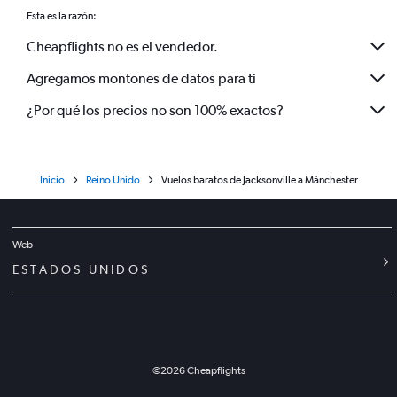
Esta es la razón:
Cheapflights no es el vendedor.
Agregamos montones de datos para ti
¿Por qué los precios no son 100% exactos?
Inicio
Reino Unido
Vuelos baratos de Jacksonville a Mánchester
Web
ESTADOS UNIDOS
©
2026
Cheapflights