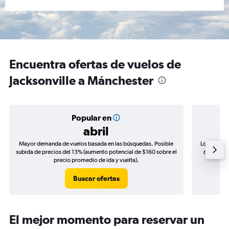
Encuentra ofertas de vuelos de
Jacksonville a Mánchester
Popular en
abril
Mayor demanda de vuelos basada en las búsquedas. Posible
Los precio
subida de precios del 13% (aumento potencial de $160 sobre el
de precios
precio promedio de ida y vuelta).
Buscar ofertas
El mejor momento para reservar un