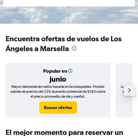
Encuentra ofertas de vuelos de Los
Ángeles a Marsella
Popular en
junio
Mayor demanda de vuelos basada en las búsquedas. Posible
Los precio
subida de precios del 23% (aumento potencial de $283 sobre
de precios
el precio promedio de ida y vuelta).
Buscar ofertas
El mejor momento para reservar un