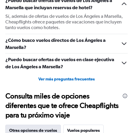
¿Puedo buscar ofertas de vuelos de Los Ángeles a
Y
Marsella que incluyan reservas de hotel?
axis
displaying
Sí, además de ofertas de vuelos de Los Ángeles a Marsella,
values.
Cheapflights ofrece paquetes de vacaciones que incluyen
Range:
tanto vuelos como hoteles.
0
to
¿Cómo busco vuelos directos de Los Ángeles a
1500.
Marsella?
¿Puedo buscar ofertas de vuelos en clase ejecutiva
de Los Ángeles a Marsella?
Ver más preguntas frecuentes
Consulta miles de opciones
diferentes que te ofrece Cheapflights
para tu próximo viaje
Otras opciones de vuelos
Vuelos populares