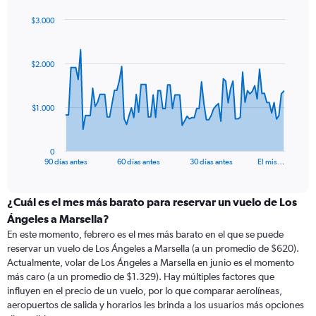
$3.000
Chart
Chart
graphic.
with
91
$2.000
data
points.
The
$1.000
chart
has
1
0
X
End
90 días antes
60 días antes
30 días antes
El mis…
of
axis
interactive
displaying
chart
categories.
¿Cuál es el mes más barato para reservar un vuelo de Los
Range:
Ángeles a Marsella?
91
En este momento, febrero es el mes más barato en el que se puede
categories.
reservar un vuelo de Los Ángeles a Marsella (a un promedio de $620).
The
Actualmente, volar de Los Ángeles a Marsella en junio es el momento
chart
más caro (a un promedio de $1.329). Hay múltiples factores que
has
influyen en el precio de un vuelo, por lo que comparar aerolíneas,
1
aeropuertos de salida y horarios les brinda a los usuarios más opciones
Y