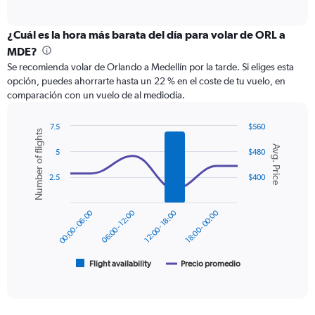
of
axis
interactive
displaying
chart
categories.
¿Cuál es la hora más barata del día para volar de ORL a
Range:
MDE?
12
Se recomienda volar de Orlando a Medellín por la tarde. Si eliges esta
categories.
opción, puedes ahorrarte hasta un 22 % en el coste de tu vuelo, en
The
comparación con un vuelo de al mediodía.
chart
has
1
7.5
$560
Number of flights
Y
Combination
Chart
Avg. Price
graphic.
chart
axis
5
$480
with
displaying
2
2.5
$400
values.
data
Range:
series.
0
00:00 - 06:00
06:00 - 12:00
12:00 - 18:00
18:00 - 00:00
to
The
600.
chart
has
1
Flight availability
Precio promedio
End
of
X
interactive
axis
chart
displaying