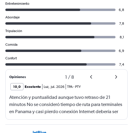
Entretenimiento
6,8
Abordaje
7,8
Tripulación
8,1
Comida
6,9
Confort
7,4
1
/
8
Opiniones
10,0
Excelente
Luz
,
jul. 2026
TPA
-
PTY
Atención y puntualidad aunque tuvo retraso de 21
minutos No se consideró tiempo de ruta para terminales
en Panama y casi pierdo conexión Internet debería ser
gratis
JetBlue