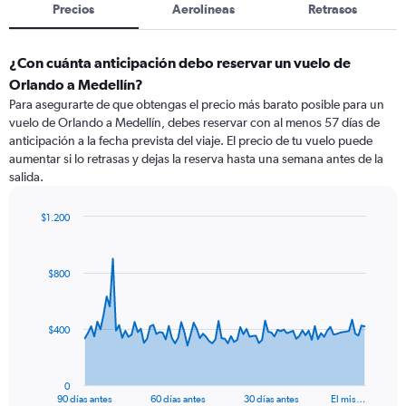
Precios
Aerolíneas
Retrasos
¿Con cuánta anticipación debo reservar un vuelo de
Orlando a Medellín?
Para asegurarte de que obtengas el precio más barato posible para un
vuelo de Orlando a Medellín, debes reservar con al menos 57 días de
anticipación a la fecha prevista del viaje. El precio de tu vuelo puede
aumentar si lo retrasas y dejas la reserva hasta una semana antes de la
salida.
$1.200
Chart
Chart
graphic.
with
91
$800
data
points.
The
$400
chart
has
1
0
X
End
90 días antes
60 días antes
30 días antes
El mis…