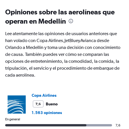
categories.
Range:
Opiniones sobre las aerolíneas que
6
categories.
operan en Medellín
The
chart
Lee atentamente las opiniones de usuarios anteriores que
has
2
han volado con Copa Airlines,JetBlueyAvianca desde
Y
Orlando a Medellín y toma una decisión con conocimiento
axes
de causa. También puedes ver cómo se comparan las
displaying
opciones de entretenimiento, la comodidad, la comida, la
Avg.
Price
tripulación, el servicio y el procedimiento de embarque de
and
cada aerolínea.
Number
of
flights.
Copa Airlines
Bueno
7,6
1.563 opiniones
En general
7,6