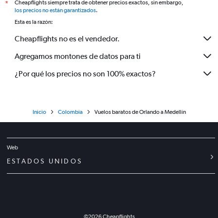
Cheapflights siempre trata de obtener precios exactos, sin embargo,
*
los precios no están garantizados
.
Esta es la razón:
Cheapflights no es el vendedor.
Agregamos montones de datos para ti
¿Por qué los precios no son 100% exactos?
Inicio
Colombia
Vuelos baratos de Orlando a Medellín
Web
ESTADOS UNIDOS
©
2026
Cheapflights