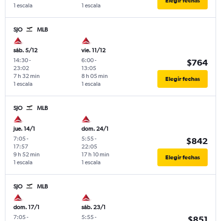
Elegir fechas
1 escala
1 escala
SJO
MLB
sáb. 5/12
vie. 11/12
14:30
-
6:00
-
$764
23:02
13:05
7 h 32 min
8 h 05 min
Elegir fechas
1 escala
1 escala
SJO
MLB
jue. 14/1
dom. 24/1
7:05
-
5:55
-
$842
17:57
22:05
9 h 52 min
17 h 10 min
Elegir fechas
1 escala
1 escala
SJO
MLB
dom. 17/1
sáb. 23/1
7:05
-
5:55
-
$851