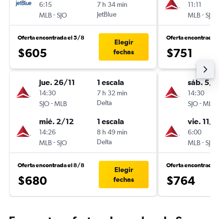
6:15
7 h 34 min
11:11
-
JetBlue
-
MLB
SJO
MLB
SJO
Oferta encontrada el 5/8
Oferta encontrada 
Elegir
$605
$751
fechas
jue. 26/11
1 escala
sáb. 5/1
14:30
7 h 32 min
14:30
-
Delta
-
SJO
MLB
SJO
MLB
mié. 2/12
1 escala
vie. 11/1
14:26
8 h 49 min
6:00
-
Delta
-
MLB
SJO
MLB
SJO
Oferta encontrada el 8/8
Oferta encontrada 
Elegir
$680
$764
fechas