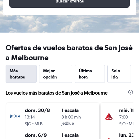
Buscar ofertas
Ofertas de vuelos baratos de San José
a Melbourne
Más
Mejor
Última
Solo
baratos
opción
hora
ida
Los vuelos más baratos de San José a Melbourne
dom. 30/8
1 escala
mié. 18/
13:14
8 h 00 min
7:00
-
JetBlue
-
SJO
MLB
SJO
MLB
dom. 6/9
1 escala
lun. 23/