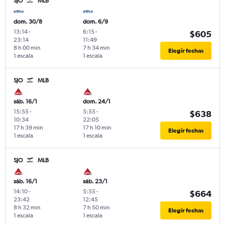
SJO
MLB
dom. 30/8
dom. 6/9
13:14
-
6:15
-
$605
23:14
11:49
8 h 00 min
7 h 34 min
Elegir fechas
1 escala
1 escala
SJO
MLB
sáb. 16/1
dom. 24/1
15:55
-
5:55
-
$638
10:34
22:05
17 h 39 min
17 h 10 min
Elegir fechas
1 escala
1 escala
SJO
MLB
sáb. 16/1
sáb. 23/1
14:10
-
5:55
-
$664
23:42
12:45
8 h 32 min
7 h 50 min
Elegir fechas
1 escala
1 escala