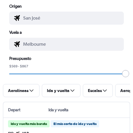
Origen
Vuela a
Presupuesto
$569 - $867
Aerolíneas
Ida y vuelta
Escalas
Aerop
Depart
Ida y vuelta
Ida y vuelta más barata
El más corto de ida y vuelta