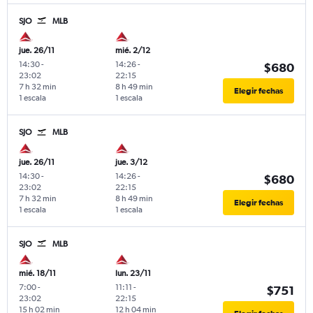
SJO
MLB
jue. 26/11
mié. 2/12
14:30
-
14:26
-
$680
23:02
22:15
7 h 32 min
8 h 49 min
Elegir fechas
1 escala
1 escala
SJO
MLB
jue. 26/11
jue. 3/12
14:30
-
14:26
-
$680
23:02
22:15
7 h 32 min
8 h 49 min
Elegir fechas
1 escala
1 escala
SJO
MLB
mié. 18/11
lun. 23/11
7:00
-
11:11
-
$751
23:02
22:15
15 h 02 min
12 h 04 min