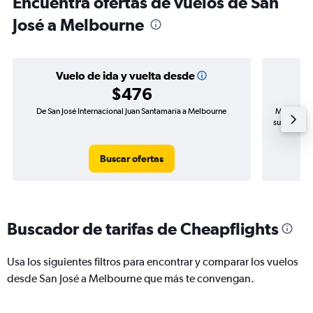
Encuentra ofertas de vuelos de San
José a Melbourne
Vuelo de ida y vuelta desde
$476
De San José Internacional Juan Santamaría a Melbourne
Mayor dema
subida de p
Buscar ofertas
Buscador de tarifas de Cheapflights
Usa los siguientes filtros para encontrar y comparar los vuelos
desde San José a Melbourne que más te convengan.