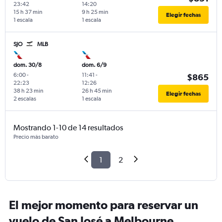
23:42
14:20
15 h 37 min
9 h 25 min
Elegir fechas
1 escala
1 escala
SJO
MLB
dom. 30/8
dom. 6/9
6:00
-
11:41
-
$865
22:23
12:26
38 h 23 min
26 h 45 min
Elegir fechas
2 escalas
1 escala
Mostrando 1-10 de 14 resultados
Precio más barato
1
2
El mejor momento para reservar un
vuelo de San José a Melbourne