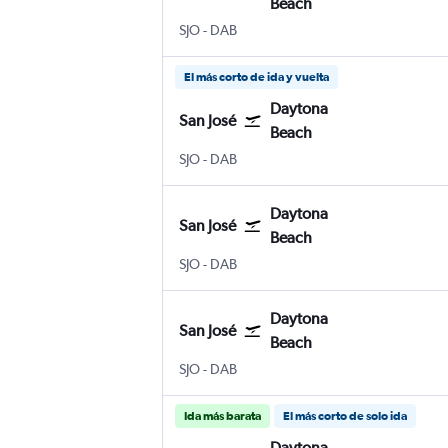
Beach
SJO
-
DAB
El más corto de ida y vuelta
Daytona
San José
Beach
SJO
-
DAB
Daytona
San José
Beach
SJO
-
DAB
Daytona
San José
Beach
SJO
-
DAB
Ida más barata
El más corto de solo ida
Daytona