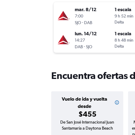
mar. 8/12
1 escala
7:00
9 h 52 min
-
Delta
SJO
DAB
lun. 14/12
1 escala
14:27
8 h 48 min
-
Delta
DAB
SJO
Encuentra ofertas 
Vuelo de ida y vuelta
desde
$455
De San José Internacional Juan
Santamaría a Daytona Beach
e
p