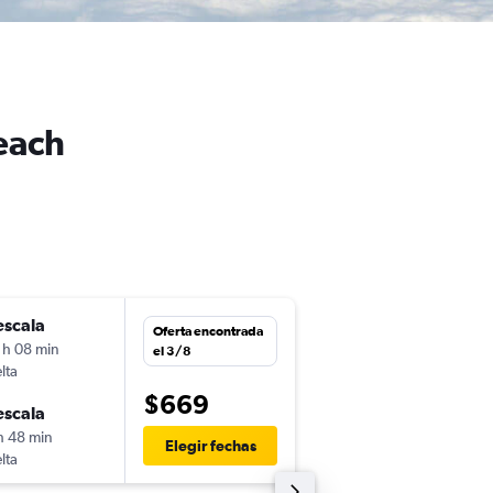
each
escala
jue. 26/11
Oferta encontrada
 h 08 min
7:00
el 3/8
lta
-
SJO
DAB
$669
escala
jue. 10/12
h 48 min
11:30
Elegir fechas
lta
-
DAB
SJO