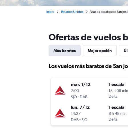
Inicio
Estados Unidos
Vuelos baratos de San Jos
Ofertas de vuelos 
Más baratos
Mejor opción
Úl
Los vuelos más baratos de San J
mar. 1/12
1 escala
7:00
15 h 08 mi
-
Delta
SJO
DAB
lun. 7/12
1 escala
14:27
8 h 48 min
-
Delta
DAB
SJO