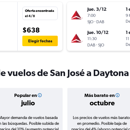
jue. 3/12
1 
Oferta encontrada
7:00
9 
el 4/8
-
De
SJO
DAB
$638
jue. 10/12
1 
11:30
11
Elegir fechas
-
De
DAB
SJO
de vuelos de San José a Dayton
Popular en
Más barato en
julio
octubre
Mayor demanda de vuelos basada
Los precios de vuelos más barato
n las búsquedas. Posible subida de
en promedio. Posible baja de
recios del 10% (aumento potencial
precios del 4% (ahorro potencial 