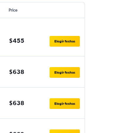
Price
$455
Elegir fechas
$638
Elegir fechas
$638
Elegir fechas