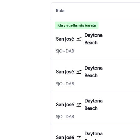
Ruta
Ida y vuelta más barata
Daytona
San José
Beach
SJO
-
DAB
Daytona
San José
Beach
SJO
-
DAB
Daytona
San José
Beach
SJO
-
DAB
Daytona
San José