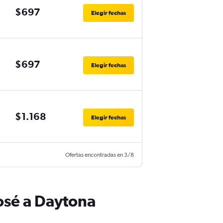
$697
Elegir fechas
$697
Elegir fechas
$1.168
Elegir fechas
Ofertas encontradas en 3/8
osé a Daytona