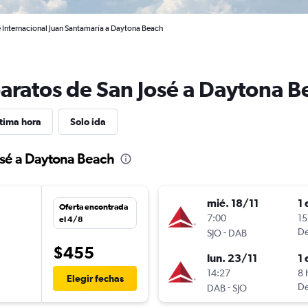
é Internacional Juan Santamaría a Daytona Beach
baratos de San José a Daytona B
tima hora
Solo ida
osé a Daytona Beach
mié. 18/11
1 
Oferta encontrada
n
7:00
15
el 4/8
-
De
SJO
DAB
$455
lun. 23/11
1 
14:27
8 
Elegir fechas
-
De
DAB
SJO