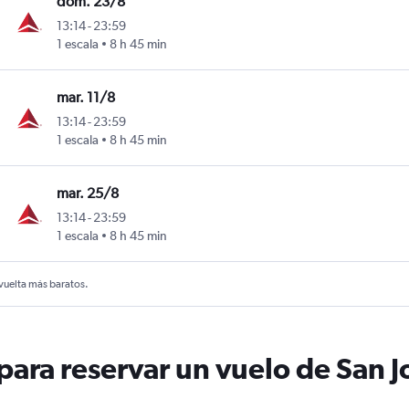
dom. 23/8
13:14
-
23:59
1 escala
8 h 45 min
mar. 11/8
13:14
-
23:59
1 escala
8 h 45 min
mar. 25/8
13:14
-
23:59
1 escala
8 h 45 min
 vuelta más baratos.
ara reservar un vuelo de San J