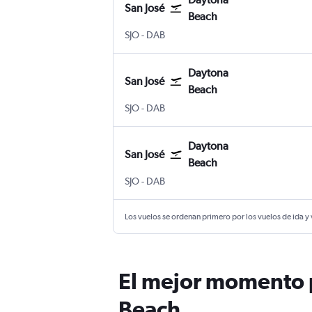
San José
Beach
SJO
-
DAB
Daytona
San José
Beach
SJO
-
DAB
Daytona
San José
Beach
SJO
-
DAB
Los vuelos se ordenan primero por los vuelos de ida y
El mejor momento p
Beach