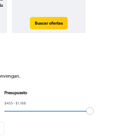
da
Buscar ofertas
convengan.
Presupuesto
$455 - $1.168