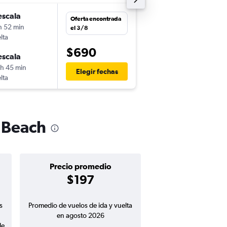
escala
dom. 30/8
Oferta encontrada
h 52 min
13:14
el 3/8
lta
-
SJO
DAB
$690
escala
dom. 6/9
 h 45 min
6:00
Elegir fechas
lta
-
DAB
SJO
a Beach
Precio promedio
$197
s
Promedio de vuelos de ida y vuelta
en agosto 2026
de