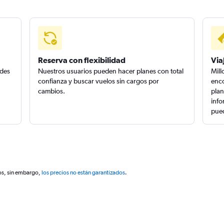
Reserva con flexibilidad
Via
edes
Nuestros usuarios pueden hacer planes con total
Mill
confianza y buscar vuelos sin cargos por
enco
cambios.
plan
info
pued
os, sin embargo,
los precios no están garantizados
.