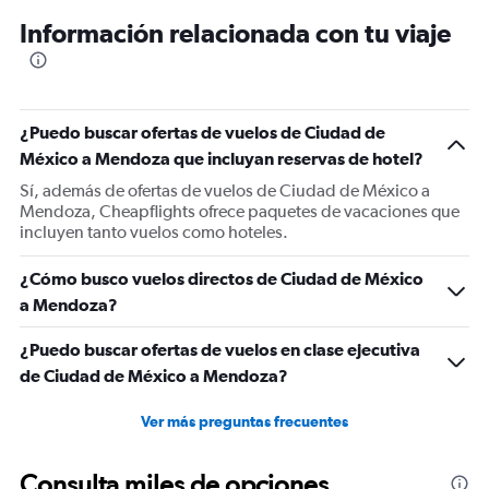
12
Información relacionada con tu viaje
categories.
The
chart
has
1
¿Puedo buscar ofertas de vuelos de Ciudad de
Y
México a Mendoza que incluyan reservas de hotel?
axis
displaying
Sí, además de ofertas de vuelos de Ciudad de México a
values.
Mendoza, Cheapflights ofrece paquetes de vacaciones que
Range:
incluyen tanto vuelos como hoteles.
0
to
¿Cómo busco vuelos directos de Ciudad de México
1200.
a Mendoza?
¿Puedo buscar ofertas de vuelos en clase ejecutiva
de Ciudad de México a Mendoza?
Ver más preguntas frecuentes
Consulta miles de opciones