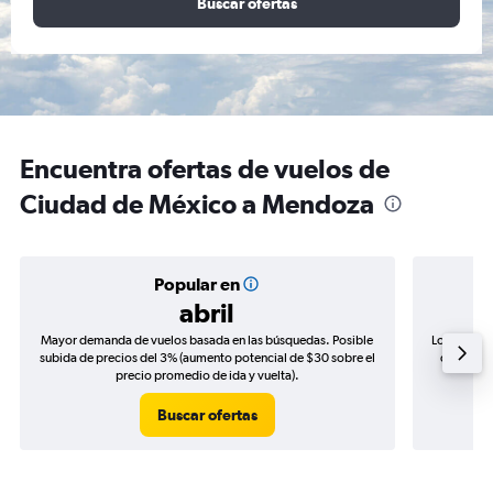
Buscar ofertas
Encuentra ofertas de vuelos de
Ciudad de México a Mendoza
Popular en
abril
Mayor demanda de vuelos basada en las búsquedas. Posible
Los precio
subida de precios del 3% (aumento potencial de $30 sobre el
de precio
precio promedio de ida y vuelta).
Buscar ofertas