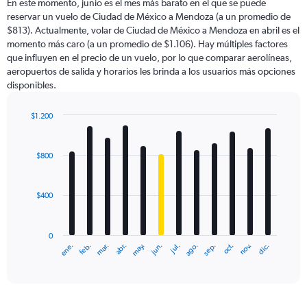
En este momento, junio es el mes más barato en el que se puede
reservar un vuelo de Ciudad de México a Mendoza (a un promedio de
$813). Actualmente, volar de Ciudad de México a Mendoza en abril es el
momento más caro (a un promedio de $1.106). Hay múltiples factores
que influyen en el precio de un vuelo, por lo que comparar aerolíneas,
aeropuertos de salida y horarios les brinda a los usuarios más opciones
disponibles.
$1.200
Bar
Chart
graphic.
chart
with
$800
12
bars.
$400
The
chart
has
0
1
ene.
feb.
mar.
abr.
may.
jun.
jul.
ago.
sep.
oct.
nov.
dic.
X
End
of
axis
interactive
displaying
chart
categories.
Range: