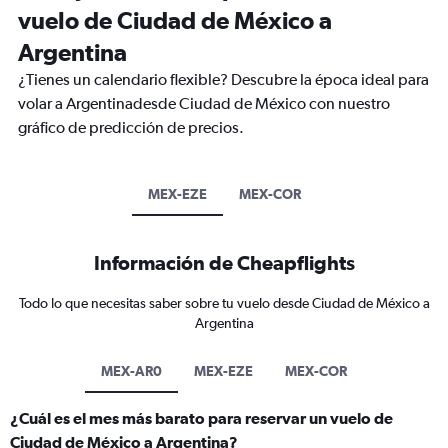
vuelo de Ciudad de México a
Argentina
¿Tienes un calendario flexible? Descubre la época ideal para
volar a Argentinadesde Ciudad de México con nuestro
gráfico de predicción de precios.
MEX-EZE
MEX-COR
Información de Cheapflights
Todo lo que necesitas saber sobre tu vuelo desde Ciudad de México a
Argentina
MEX-AR0
MEX-EZE
MEX-COR
¿Cuál es el mes más barato para reservar un vuelo de
Ciudad de México a Argentina?