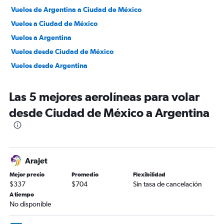
Vuelos de Argentina a Ciudad de México
Vuelos a Ciudad de México
Vuelos a Argentina
Vuelos desde Ciudad de México
Vuelos desde Argentina
Las 5 mejores aerolíneas para volar
desde Ciudad de México a Argentina
Arajet
Mejor precio
Promedio
Flexibilidad
$337
$704
Sin tasa de cancelación
A tiempo
No disponible