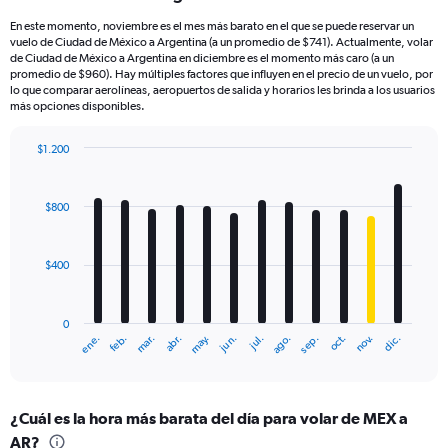
En este momento, noviembre es el mes más barato en el que se puede reservar un
vuelo de Ciudad de México a Argentina (a un promedio de $741). Actualmente, volar
de Ciudad de México a Argentina en diciembre es el momento más caro (a un
promedio de $960). Hay múltiples factores que influyen en el precio de un vuelo, por
lo que comparar aerolíneas, aeropuertos de salida y horarios les brinda a los usuarios
más opciones disponibles.
$1.200
Bar
Chart
graphic.
chart
with
$800
12
bars.
$400
The
chart
has
0
1
mar.
jun.
sep.
dic.
ene.
abr.
jul.
oct.
feb.
may.
ago.
nov.
X
End
of
axis
interactive
displaying
chart
categories.
¿Cuál es la hora más barata del día para volar de MEX a
Range:
AR?
12