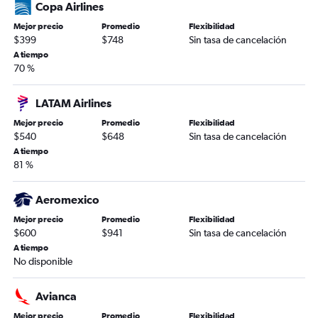
Copa Airlines
Mejor precio
Promedio
Flexibilidad
$399
$748
Sin tasa de cancelación
A tiempo
70 %
LATAM Airlines
Mejor precio
Promedio
Flexibilidad
$540
$648
Sin tasa de cancelación
A tiempo
81 %
Aeromexico
Mejor precio
Promedio
Flexibilidad
$600
$941
Sin tasa de cancelación
A tiempo
No disponible
Avianca
Mejor precio
Promedio
Flexibilidad