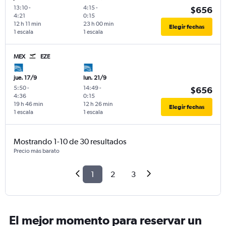
13:10
-
4:15
-
$656
4:21
0:15
12 h 11 min
23 h 00 min
Elegir fechas
1 escala
1 escala
MEX
EZE
jue. 17/9
lun. 21/9
5:50
-
14:49
-
$656
4:36
0:15
19 h 46 min
12 h 26 min
Elegir fechas
1 escala
1 escala
Mostrando 1-10 de 30 resultados
Precio más barato
1
2
3
El mejor momento para reservar un