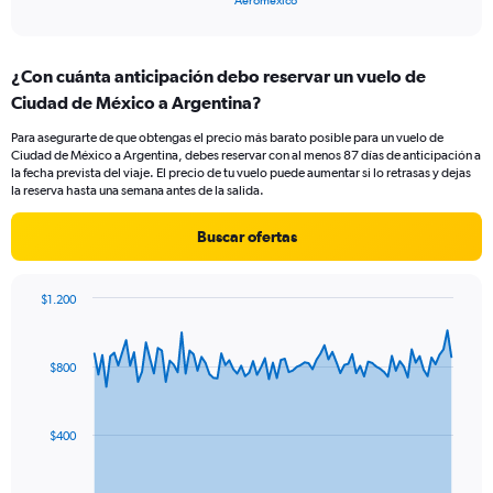
Aeromexico
of
axis
interactive
displaying
chart
categories.
¿Con cuánta anticipación debo reservar un vuelo de
Range:
Ciudad de México a Argentina?
1
categories.
Para asegurarte de que obtengas el precio más barato posible para un vuelo de
The
Ciudad de México a Argentina, debes reservar con al menos 87 días de anticipación a
chart
la fecha prevista del viaje. El precio de tu vuelo puede aumentar si lo retrasas y dejas
has
la reserva hasta una semana antes de la salida.
1
Y
Buscar ofertas
axis
displaying
values.
$1.200
Range:
Chart
Chart
0
graphic.
with
to
91
$800
data
15.
points.
The
$400
chart
has