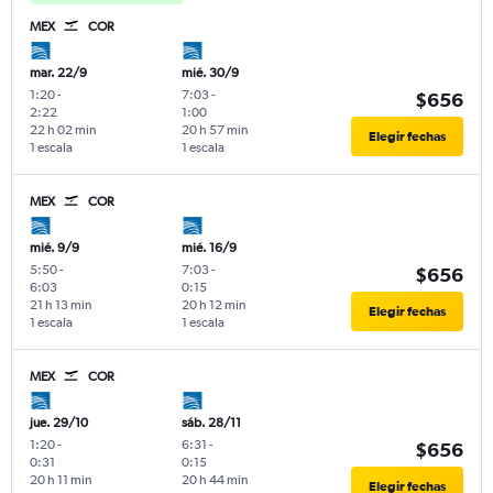
MEX
COR
mar. 22/9
mié. 30/9
1:20
-
7:03
-
$656
2:22
1:00
22 h 02 min
20 h 57 min
Elegir fechas
1 escala
1 escala
MEX
COR
mié. 9/9
mié. 16/9
5:50
-
7:03
-
$656
6:03
0:15
21 h 13 min
20 h 12 min
Elegir fechas
1 escala
1 escala
MEX
COR
jue. 29/10
sáb. 28/11
1:20
-
6:31
-
$656
0:31
0:15
20 h 11 min
20 h 44 min
Elegir fechas