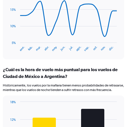
graphic.
chart
axis
with
15%
displaying
14
values.
data
Range:
points.
0
10%
to
The
2.4.
chart
has
5%
ene.
abr.
jul.
oct.
mar.
jun.
sep.
dic.
feb.
may.
ago.
nov.
1
End
of
X
interactive
axis
chart
displaying
¿Cuál es la hora de vuelo más puntual para los vuelos de
categories.
Range:
Ciudad de México a Argentina?
14
Históricamente, los vuelos por la mañana tienen menos probabilidades de retrasarse,
categories.
mientras que los vuelos de noche tienden a sufrir retrasos con más frecuencia.
The
chart
has
18%
Bar
1
Chart
graphic.
chart
Y
with
axis
12%
2
displaying
bars.