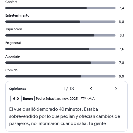
Confort
7,4
Entretenimiento
6,8
Tripulación
8,1
En general
7,6
Abordaje
7,8
Comida
6,9
1
/
13
Opiniones
6,0
Bueno
Pedro Sebastian
,
nov. 2025
PTY
-
MIA
El vuelo salió demorado 40 minutos. Estaba
sobrevendido por lo que pedían y ofrecían cambios de
pasajeros, no informaron cuando salía. La gente
haciendo filas larguísimas para no quedarse sin viajar.