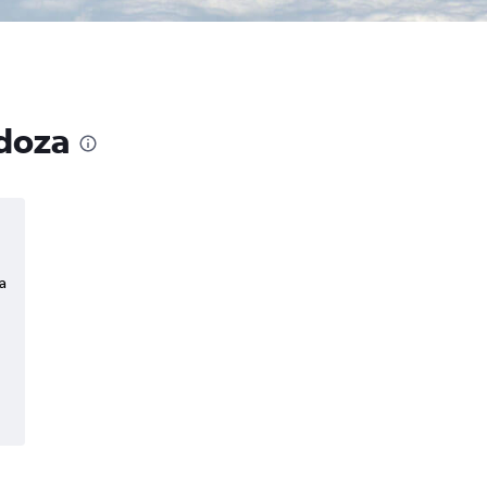
ndoza
a