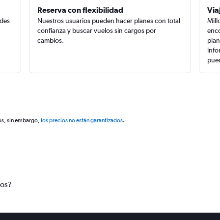
Reserva con flexibilidad
Via
edes
Nuestros usuarios pueden hacer planes con total
Mill
confianza y buscar vuelos sin cargos por
enco
cambios.
plan
info
pued
os, sin embargo,
los precios no están garantizados
.
tos?