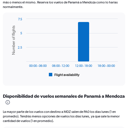
más o menos el mismo. Reserva los vuelos de Panamá a Mendoza como lo harías
chart
normalmente.
has
1
7.5
Y
Bar
Chart
axis
Number of flights
graphic.
chart
displaying
5
with
values.
6
Range:
bars.
0
2.5
to
The
1200.
chart
has
00:00 - 06:00
06:00 - 12:00
12:00 - 18:00
18:00 - 00:00
1
Flight availability
X
End
of
axis
interactive
displaying
chart
categories.
Disponibilidad de vuelos semanales de Panamá a Mendoza
Range:
6
categories.
La mayor parte de los vuelos con destino a MDZ salen de PA0 los días lunes (1 en
The
promedio). Tendrás menos opciones de vuelos los días lunes, ya que sale la menor
chart
cantidad de vuelos (1 en promedio).
has