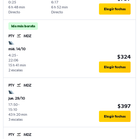
0:25
6:17
6 h 48 min
6 h 52 min
Elegir fechas
Directo
Directo
Ida más barata
PTY
MDZ
mié. 14/10
4:25
-
$324
22:06
15 h 41 min
Elegir fechas
2 escalas
PTY
MDZ
jue. 29/10
17:50
-
$397
15:10
43 h 20 min
Elegir fechas
3 escalas
PTY
MDZ