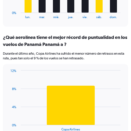
has
1
0%
X
End
lun.
mar.
mié.
jue.
vie.
sáb.
dom.
of
axis
interactive
displaying
chart
categories.
¿Qué aerolínea tiene el mejor récord de puntualidad en los
Range:
vuelos de Panamá Panamá a ?
7
categories.
Durante el último año, Copa Airlines ha sufrido el menor número de retrasos en esta
The
ruta, pues tan solo el 9 % de los vuelos se han retrasado.
chart
has
12%
1
Bar
Chart
Y
graphic.
chart
axis
with
displaying
8%
1
values.
bar.
Range:
0
The
4%
to
chart
18.
has
1
0%
X
End
Copa Airlines