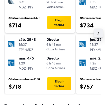
8:49
26 h 26 min
1:35
-
Varias aerolíneas
-
MDZ
PTY
MDZ
PTY
Oferta encontrada el 4/8
Oferta encontrada e
Elegir
$714
$734
fechas
sáb. 29/8
Directo
jue. 27/
15:37
6 h 48 min
15:37
-
Copa Airlines
-
PTY
MDZ
PTY
MDZ
mar. 4/5
Directo
mié. 2/9
1:20
6 h 48 min
1:25
-
Copa Airlines
-
MDZ
PTY
MDZ
PTY
Oferta encontrada el 1/8
Oferta encontrada 
Elegir
$718
$757
fechas