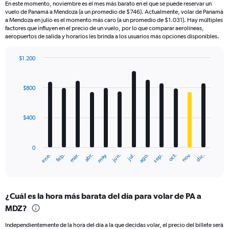
En este momento, noviembre es el mes más barato en el que se puede reservar un
vuelo de Panamá a Mendoza (a un promedio de $746). Actualmente, volar de Panamá
a Mendoza en julio es el momento más caro (a un promedio de $1.031). Hay múltiples
factores que influyen en el precio de un vuelo, por lo que comparar aerolíneas,
aeropuertos de salida y horarios les brinda a los usuarios más opciones disponibles.
$1.200
Bar
Chart
graphic.
chart
with
$800
12
bars.
$400
The
chart
has
0
1
mar.
jun.
sep.
dic.
ene.
abr.
jul.
oct.
feb.
may.
ago.
nov.
X
End
of
axis
interactive
displaying
chart
categories.
¿Cuál es la hora más barata del día para volar de PA a
Range:
MDZ?
12
categories.
Independientemente de la hora del día a la que decidas volar, el precio del billete será
The