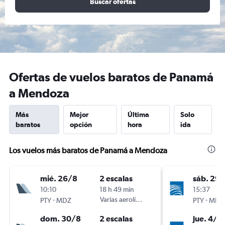
Buscar ofertas
Ofertas de vuelos baratos de Panamá
a Mendoza
Más
Mejor
Última
Solo
baratos
opción
hora
ida
Los vuelos más baratos de Panamá a Mendoza
mié. 26/8
2 escalas
sáb. 29
10:10
18 h 49 min
15:37
-
Varias aerolíneas
-
PTY
MDZ
PTY
MDZ
dom. 30/8
2 escalas
jue. 4/3