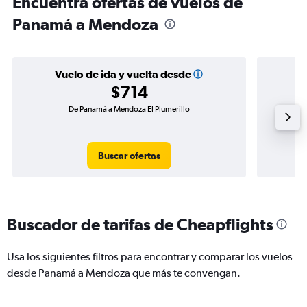
Encuentra ofertas de vuelos de
Panamá a Mendoza
Vuelo de ida y vuelta desde
$714
De Panamá a Mendoza El Plumerillo
Vuel
Buscar ofertas
Buscador de tarifas de Cheapflights
Usa los siguientes filtros para encontrar y comparar los vuelos
desde Panamá a Mendoza que más te convengan.