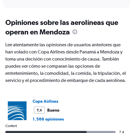
of
axis
interactive
displaying
chart
categories.
Range:
Opiniones sobre las aerolíneas que
1
operan en Mendoza
categories.
The
chart
Lee atentamente las opiniones de usuarios anteriores que
has
han volado con Copa Airlines desde Panamá a Mendoza y
1
toma una decisión con conocimiento de causa. También
Y
axis
puedes ver cómo se comparan las opciones de
displaying
entretenimiento, la comodidad, la comida, la tripulación, el
values.
servicio y el procedimiento de embarque de cada aerolínea.
Range:
0
to
12.
Copa Airlines
Bueno
7,6
1.566 opiniones
Confort
7,4