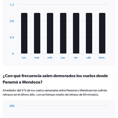
1
1.2
Y
Bar
Chart
axis
graphic.
chart
displaying
with
0.8
Number
7
bars.
of
flights.
The
Range:
0.4
chart
0
has
to
1
7.5.
0
X
End
lun.
mar.
mié.
jue.
vie.
sáb.
dom.
of
axis
interactive
displaying
chart
categories.
¿Con qué frecuencia salen demorados los vuelos desde
Range:
Panamá a Mendoza?
7
categories.
Alrededor del 9 % de los vuelos semanales entre Panamá y Mendoza han sufrido
The
retrasos en el último año, con un tiempo medio de retraso de 84 minutos.
chart
has
30%
1
Line
Chart
Y
graphic.
chart
axis