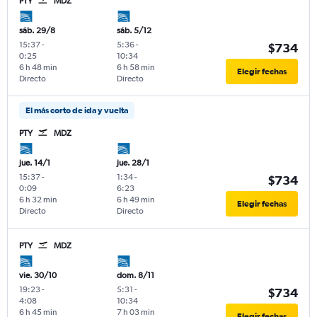
PTY
MDZ
sáb. 29/8
sáb. 5/12
15:37
-
5:36
-
$734
0:25
10:34
6 h 48 min
6 h 58 min
Elegir fechas
Directo
Directo
El más corto de ida y vuelta
PTY
MDZ
jue. 14/1
jue. 28/1
15:37
-
1:34
-
$734
0:09
6:23
6 h 32 min
6 h 49 min
Elegir fechas
Directo
Directo
PTY
MDZ
vie. 30/10
dom. 8/11
19:23
-
5:31
-
$734
4:08
10:34
6 h 45 min
7 h 03 min
Elegir fechas