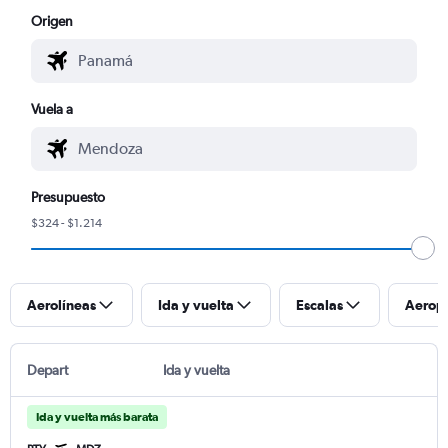
Origen
Vuela a
Presupuesto
$324 - $1.214
Aerolíneas
Ida y vuelta
Escalas
Aerop
Depart
Ida y vuelta
Ida y vuelta más barata