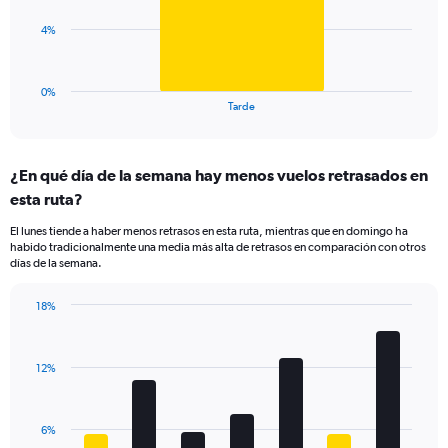
Range:
0
The
4%
to
chart
30.
has
1
0%
X
End
Tarde
of
axis
interactive
displaying
chart
categories.
¿En qué día de la semana hay menos vuelos retrasados en
Range:
esta ruta?
1
categories.
El lunes tiende a haber menos retrasos en esta ruta, mientras que en domingo ha
The
habido tradicionalmente una media más alta de retrasos en comparación con otros
chart
días de la semana.
has
1
18%
Y
Bar
Chart
axis
graphic.
chart
displaying
with
values.
12%
7
Range:
bars.
0
to
The
6%
12.
chart