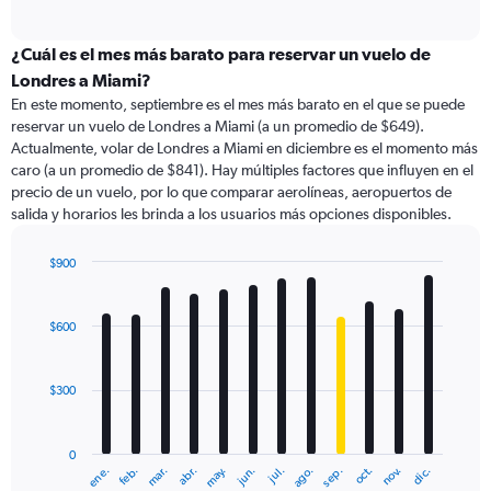
of
axis
interactive
displaying
chart
categories.
¿Cuál es el mes más barato para reservar un vuelo de
Range:
Londres a Miami?
91
En este momento, septiembre es el mes más barato en el que se puede
categories.
reservar un vuelo de Londres a Miami (a un promedio de $649).
The
Actualmente, volar de Londres a Miami en diciembre es el momento más
chart
caro (a un promedio de $841). Hay múltiples factores que influyen en el
has
precio de un vuelo, por lo que comparar aerolíneas, aeropuertos de
1
salida y horarios les brinda a los usuarios más opciones disponibles.
Y
axis
displaying
$900
values.
Bar
Chart
Range:
graphic.
chart
with
0
$600
12
to
bars.
1200.
$300
The
chart
has
0
1
ene.
abr.
jul.
oct.
mar.
jun.
sep.
dic.
feb.
may.
ago.
nov.
X
End