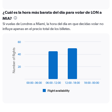
of
axis
interactive
displaying
chart
categories.
¿Cuál es la hora más barata del día para volar de LON a
Range:
MIA?
12
Si vuelas de Londres a Miami, la hora del día en que decidas volar no
categories.
influye apenas en el precio total de los billetes.
The
chart
has
60
1
Bar
Chart
Number of flights
Y
graphic.
chart
axis
40
with
6
displaying
bars.
values.
20
Range:
The
0
chart
to
has
900.
00:00 - 06:00
06:00 - 12:00
12:00 - 18:00
18:00 - 00:00
1
Flight availability
X
End
of
axis
interactive
displaying
chart
categories.
Range: