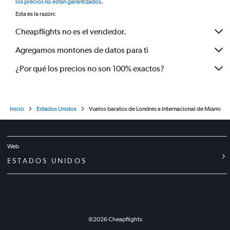
los precios no están garantizados
.
Esta es la razón:
Cheapflights no es el vendedor.
Agregamos montones de datos para ti
¿Por qué los precios no son 100% exactos?
Inicio
Estados Unidos
Vuelos baratos de Londres a Internacional de Miami
Web
ESTADOS UNIDOS
©
2026
Cheapflights