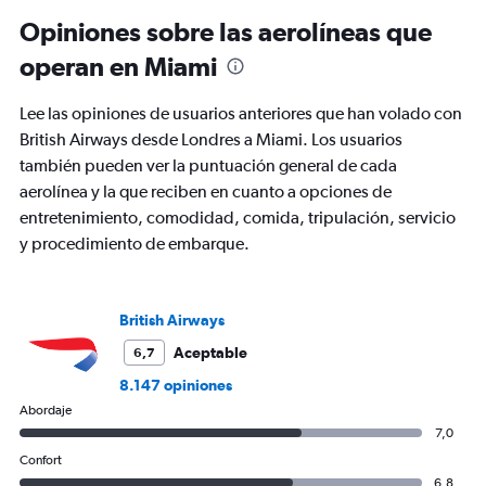
6
Opiniones sobre las aerolíneas que
categories.
The
operan en Miami
chart
has
Lee las opiniones de usuarios anteriores que han volado con
1
Y
British Airways desde Londres a Miami. Los usuarios
axis
también pueden ver la puntuación general de cada
displaying
aerolínea y la que reciben en cuanto a opciones de
Number
entretenimiento, comodidad, comida, tripulación, servicio
of
flights.
y procedimiento de embarque.
Range:
0
to
British Airways
60.
Aceptable
6,7
8.147 opiniones
Abordaje
7,0
Confort
6,8