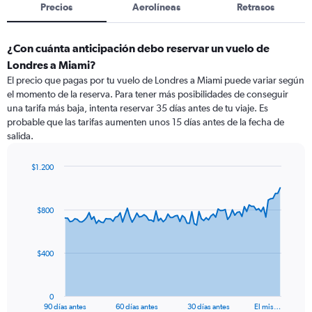
Precios
Aerolíneas
Retrasos
¿Con cuánta anticipación debo reservar un vuelo de
Londres a Miami?
El precio que pagas por tu vuelo de Londres a Miami puede variar según
el momento de la reserva. Para tener más posibilidades de conseguir
una tarifa más baja, intenta reservar 35 días antes de tu viaje. Es
probable que las tarifas aumenten unos 15 días antes de la fecha de
salida.
$1.200
Chart
Chart
graphic.
with
91
$800
data
points.
The
$400
chart
has
1
0
X
End
90 días antes
60 días antes
30 días antes
El mis…